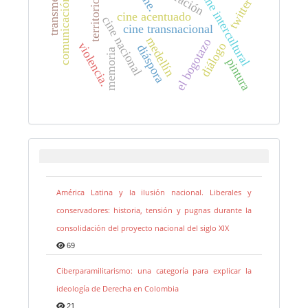
comunicación digital
transmedia
narración
cine.
cine intercultural
twitter
territorio
cine acentuado
cine nacional
cine transnacional
medellín
el bogotazo
violencia.
diálogo
diáspora
memoria
pintura
América Latina y la ilusión nacional. Liberales y
conservadores: historia, tensión y pugnas durante la
consolidación del proyecto nacional del siglo XIX
69
Ciberparamilitarismo: una categoría para explicar la
ideología de Derecha en Colombia
21