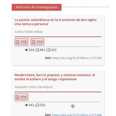
Artículos de investigación
La poesía colombiana en la transición de dos siglos.
Una lectura personal
Carlos Patiño Millán
PDF
PDF
516
|
861 |
410
https://doi.org/10.25100/nc.v1i17.693
DOI:
Modernidad, barrio popular y músicas mulatas: el
samba brasilero y el tango ríoplatense
Alejandro Ulloa Sanmiguel
PDF
541
|
333
https://doi.org/10.25100/nc.v1i17.694
DOI: