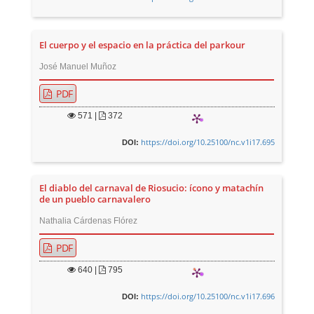
El cuerpo y el espacio en la práctica del parkour
José Manuel Muñoz
PDF
571
|
372
https://doi.org/10.25100/nc.v1i17.695
DOI:
El diablo del carnaval de Riosucio: ícono y matachín
de un pueblo carnavalero
Nathalia Cárdenas Flórez
PDF
640
|
795
https://doi.org/10.25100/nc.v1i17.696
DOI: