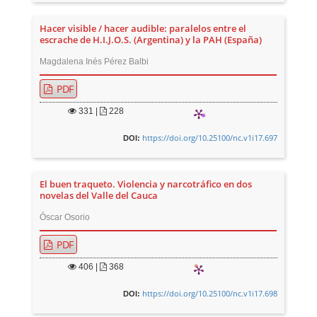
Hacer visible / hacer audible: paralelos entre el
escrache de H.I.J.O.S. (Argentina) y la PAH (España)
Magdalena Inés Pérez Balbi
PDF
331
|
228
https://doi.org/10.25100/nc.v1i17.697
DOI:
El buen traqueto. Violencia y narcotráfico en dos
novelas del Valle del Cauca
Óscar Osorio
PDF
406
|
368
https://doi.org/10.25100/nc.v1i17.698
DOI: