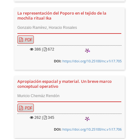
La representación del Poporo en el tejido de la
mochila ritual Ika
Gonzalo Ramírez, Horacio Rosales
PDF
386
|
672
https://doi.org/10.25100/nc.v1i17.705
DOI:
Apropiación espacial y material. Un breve marco
conceptual operativo
Muricio Chemáz Rendón
PDF
262
|
345
https://doi.org/10.25100/nc.v1i17.706
DOI: