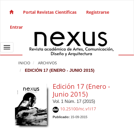
Salto rápido al contenido de la página
Navegación principal
Portal Revistas Científicas
Registrarse
Contenido principal
Barra lateral
Entrar
Toggle navigation
INICIO
ARCHIVOS
EDICIÓN 17 (ENERO - JUNIO 2015)
Edición 17 (Enero -
Junio 2015)
Vol. 1 Núm. 17 (2015)
10.25100/nc.v1i17
Publicado:
15-09-2015