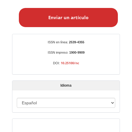
E
n
Enviar un artículo
v
i
a
r
Identificadores
ISSN en línea:
2539-4355
u
n
ISSN impreso:
1900-9909
a
10.25100/nc
DOI:
r
t
í
Idioma
c
u
I
l
o
d
i
Indexado en:
o
m