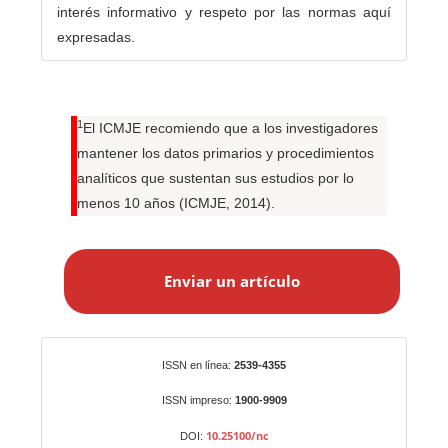
interés informativo y respeto por las normas aquí
expresadas.
1
El ICMJE recomiendo que a los investigadores
mantener los datos primarios y procedimientos
analíticos que sustentan sus estudios por lo
menos 10 años (ICMJE, 2014).
E
n
Enviar un artículo
v
i
a
r
Identificadores
ISSN en línea:
2539-4355
u
n
ISSN impreso:
1900-9909
a
10.25100/nc
DOI: