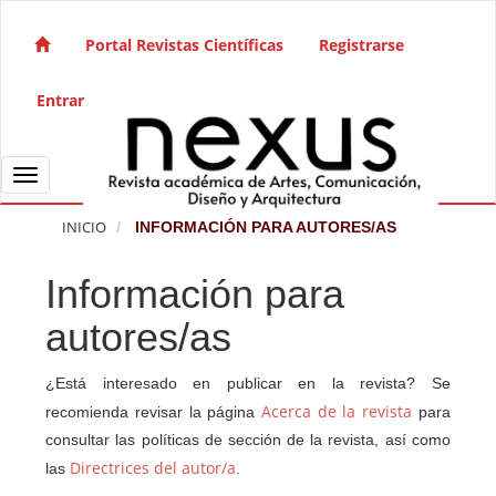
Salto rápido al contenido de la página
Navegación principal
Portal Revistas Científicas
Registrarse
Contenido principal
Barra lateral
Entrar
Toggle navigation
INICIO
INFORMACIÓN PARA AUTORES/AS
Información para
autores/as
¿Está interesado en publicar en la revista? Se
Acerca de la revista
recomienda revisar la página
para
consultar las políticas de sección de la revista, así como
Directrices del autor/a
las
.