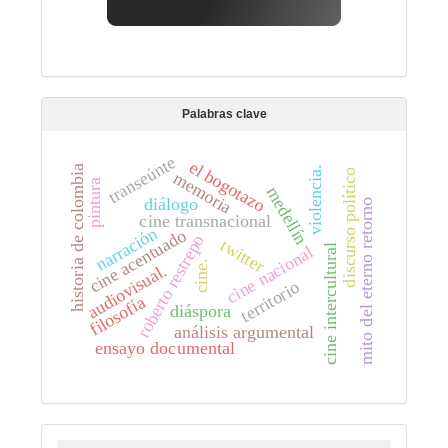
Palabras clave
transeúnte
el bogotazo
historia de colombia
violencia.
discurso político
memoria
pintura
medellín
diálogo
mito del eterno retorno
cine transnacional
narración
cine acentuado
roberto restrepo
twitter
cine intercultural
cine nacional
cine.
audiovisual.
territorio
filosofía
diáspora
análisis argumental
ensayo documental