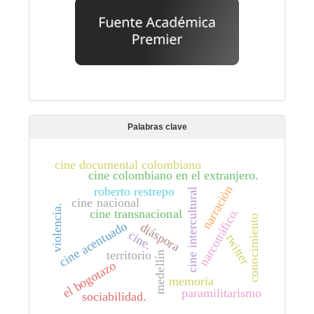
Palabras clave
cine documental colombiano
cine colombiano en el extranjero.
narración
roberto restrepo
cine intercultural
cine nacional
violencia.
narcotráfico.
cine transnacional
conocimiento
cine acentuado
diáspora
cine.
twitter
territorio
medellín
el bogotazo
memoria
paramilitarismo
sociabilidad.