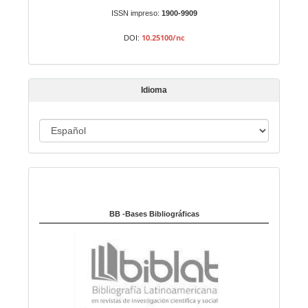
n
ISSN impreso:
1900-9909
a
10.25100/nc
DOI:
r
t
í
Idioma
c
u
I
l
o
d
i
Indexado en:
o
m
a
BB -Bases Bibliográficas