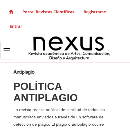
Salto rápido al contenido de la página
Navegación principal
Portal Revistas Científicas
Registrarse
Contenido principal
Barra lateral
Entrar
Toggle navigation
Antiplagio
POLÍTICA
ANTIPLAGIO
La revista realiza análisis de similitud de todos los
manuscritos enviados a través de un software de
detección de plagio. El plagio o autoplagio ocurre