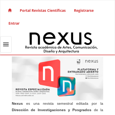
Salto rápido al contenido de la página
Navegación principal
Portal Revistas Científicas
Registrarse
Contenido principal
Barra lateral
Entrar
Toggle navigation
Nexus
es una revista semestral editada por la
Dirección de Investigaciones y Posgrados
de la