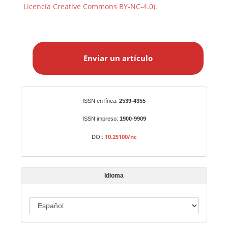
Licencia Creative Commons BY-NC-4.0).
E
n
Enviar un artículo
v
i
a
r
Identificadores
ISSN en línea:
2539-4355
u
n
ISSN impreso:
1900-9909
a
10.25100/nc
DOI:
r
t
í
Idioma
c
u
I
l
o
d