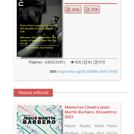
XML
PDF
Páginas : e30113183 |
620
|
91 |
370
https://doi.org/10.25100/n.v0i35.13183
DOI:
Alianza editorial
Memorias Cátedra Jesús
Martín Barbero. Encuentros
2023
Miguel Tejada, María Paula
Martínez, Claudia Pilar García