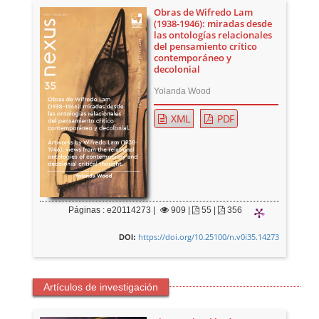
Obras de Wifredo Lam
(1938-1946): miradas desde
las ontologías relacionales
del pensamiento crítico
contemporáneo y
decolonial
Yolanda Wood
XML
PDF
Páginas : e20114273 |
909
|
55 |
356
https://doi.org/10.25100/n.v0i35.14273
DOI:
Artículos de investigación