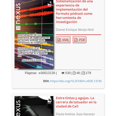
Sistematización de una
experiencia de
implementación del
formato pódcast como
herramienta de
investigación
Daniel Enrique Monje Abril
XML
PDF
Páginas : e30013130 |
530
|
46 |
279
https://doi.org/10.25100/n.v0i35.13130
DOI:
Entre tintas y agujas. La
carrera de tatuador en la
ciudad de Cali
Paula Andrea Joya Naranjo