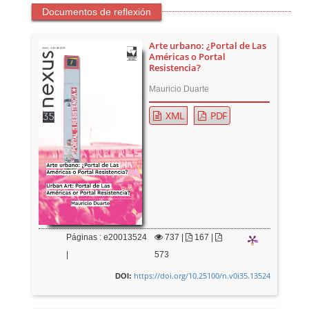
Documentos de reflexión
Arte urbano: ¿Portal de Las
Américas o Portal
Resistencia?
Mauricio Duarte
XML
PDF
Páginas : e20013524
737
|
167 |
|
573
https://doi.org/10.25100/n.v0i35.13524
DOI: