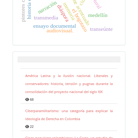
cine.
cine acentuado
narración
memoria
diáspora
el bogotazo
medellín
transmedia
ensayo documental
transeúnte
audiovisual.
América Latina y la ilusión nacional. Liberales y
conservadores: historia, tensión y pugnas durante la
consolidación del proyecto nacional del siglo XIX
68
Ciberparamilitarismo: una categoría para explicar la
ideología de Derecha en Colombia
22
Cines populares colombianos. La Gorra, un estudio de