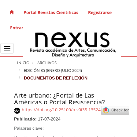
Salto rápido al contenido de la página
Navegación principal
Portal Revistas Científicas
Registrarse
Contenido principal
Barra lateral
Entrar
Toggle navigation
INICIO
ARCHIVOS
EDICIÓN 35 (ENERO-JULIO 2024)
DOCUMENTOS DE REFLEXIÓN
Arte urbano: ¿Portal de Las
Barra lateral del artículo
Américas o Portal Resistencia?
https://doi.org/10.25100/n.v0i35.13524
Publicado:
17-07-2024
Palabras clave: