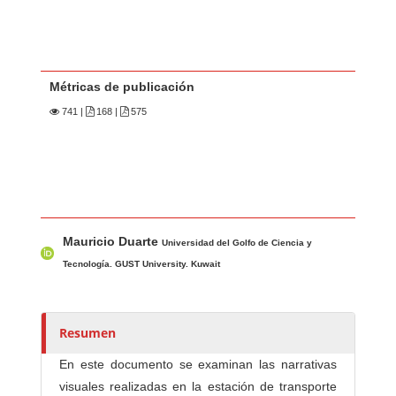
Métricas de publicación
741
|
168 |
575
Contenido principal del artículo
A
Mauricio Duarte
u
Universidad del Golfo de Ciencia y
t
Tecnología. GUST University. Kuwait
o
r
e
Resumen
s
En este documento se examinan las narrativas
/
visuales realizadas en la estación de transporte