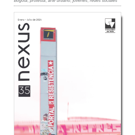
Bogotá
,
protesta
,
arte urbano
,
jóvenes
,
redes sociales