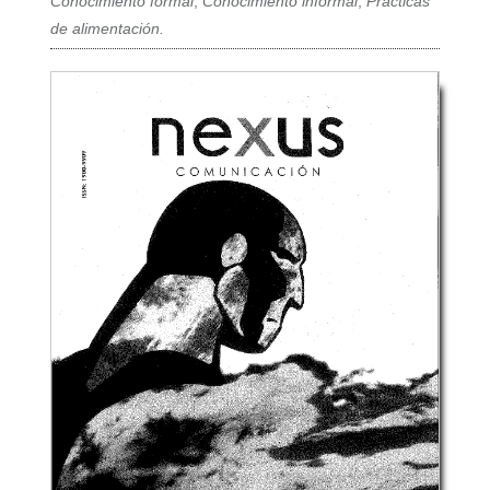
Conocimiento formal
,
Conocimiento informal
,
Prácticas
de alimentación.