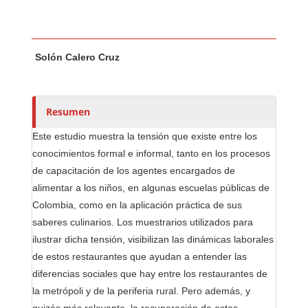
Contenido principal del artículo
A
Solón Calero Cruz
u
t
o
r
Resumen
e
Este estudio muestra la tensión que existe entre los
s
conocimientos formal e informal, tanto en los procesos
/
de capacitación de los agentes encargados de
a
alimentar a los niños, en algunas escuelas públicas de
s
Colombia, como en la aplicación práctica de sus
saberes culinarios. Los muestrarios utilizados para
ilustrar dicha tensión, visibilizan las dinámicas laborales
de estos restaurantes que ayudan a entender las
diferencias sociales que hay entre los restaurantes de
la metrópoli y de la periferia rural. Pero además, y