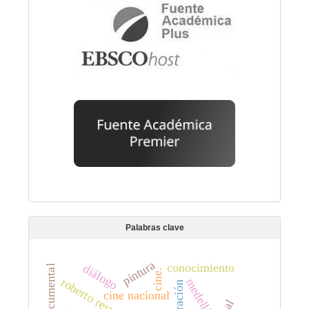
Palabras clave
pintura
conocimiento
diálogo
cine.
roberto restrepo
medellín
narración
cine nacional