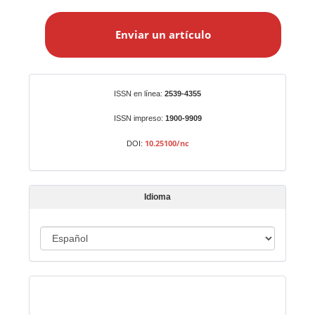
E
n
Enviar un artículo
v
i
a
r
Identificadores
ISSN en línea:
2539-4355
u
n
ISSN impreso:
1900-9909
a
10.25100/nc
DOI:
r
t
í
Idioma
c
u
I
l
o
d
i
Indexado en:
o
m