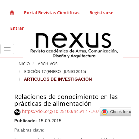
Salto rápido al contenido de la página
Navegación principal
Portal Revistas Científicas
Registrarse
Contenido principal
Barra lateral
Entrar
Toggle navigation
INICIO
ARCHIVOS
EDICIÓN 17 (ENERO - JUNIO 2015)
ARTÍCULOS DE INVESTIGACIÓN
Relaciones de conocimiento en las
Barra lateral del artículo
prácticas de alimentación
https://doi.org/10.25100/nc.v1i17.707
Publicado:
15-09-2015
Palabras clave: