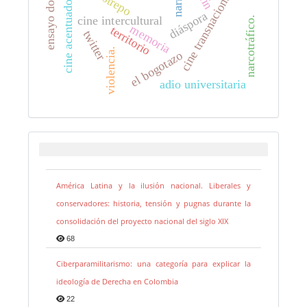
ensayo documental
cine transnacional
cine acentuado
diáspora
cine intercultural
narcotráfico.
memoria
territorio
twitter
violencia.
el bogotazo
adio universitaria
América Latina y la ilusión nacional. Liberales y
conservadores: historia, tensión y pugnas durante la
consolidación del proyecto nacional del siglo XIX
68
Ciberparamilitarismo: una categoría para explicar la
ideología de Derecha en Colombia
22