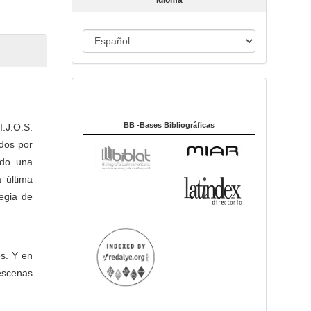
Idioma
c
u
I
l
o
d
i
Indexado en:
o
m
a
BB -Bases Bibliográficas
I.J.O.S.
ados por
ido una
última
tegia de
es. Y en
 escenas