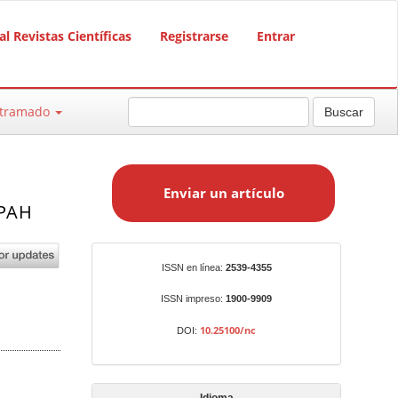
al Revistas Científicas
Registrarse
Entrar
ntramado
Buscar
E
n
Enviar un artículo
v
 PAH
i
a
r
Identificadores
ISSN en línea:
2539-4355
u
n
ISSN impreso:
1900-9909
a
10.25100/nc
DOI:
r
t
í