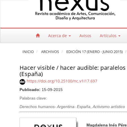
Salto rápido al contenido de la página
Navegación principal
Contenido principal
Barra lateral
Acerca de
Avisos
Artículos
INICIO
ARCHIVOS
EDICIÓN 17 (ENERO - JUNIO 2015)
Hacer visible / hacer audible: paralelos
(España)
https://doi.org/10.25100/nc.v1i17.697
Publicado:
15-09-2015
Palabras clave:
Derechos humanos- Argentina- España
,
Activismo artístico
Barra lateral del artículo
Contenido princi
A
Magdalena Inés Pére