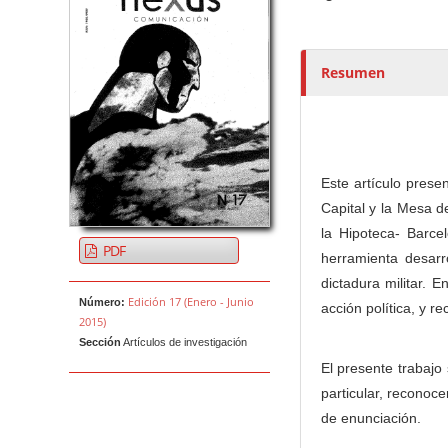
u
t
o
r
Resumen
e
s
/
a
Este artículo prese
s
Capital y la Mesa d
la Hipoteca- Barce
PDF
herramienta desarr
dictadura militar. 
Edición 17 (Enero - Junio
Número:
acción política, y 
2015)
Sección
Artículos de investigación
El presente trabajo
particular, reconoce
de enunciación.