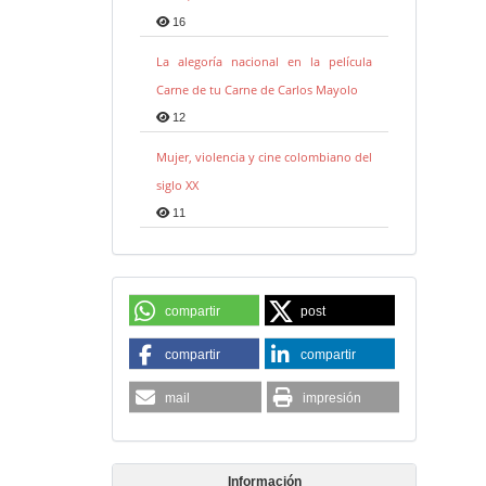
16
La alegoría nacional en la película
Carne de tu Carne de Carlos Mayolo
12
Mujer, violencia y cine colombiano del
siglo XX
11
compartir
post
compartir
compartir
mail
impresión
Información