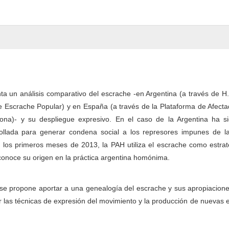
nta un análisis comparativo del escrache -en Argentina (a través de H.
e Escrache Popular) y en España (a través de la Plataforma de Afect
lona)- y su despliegue expresivo. En el caso de la Argentina ha s
ollada para generar condena social a los represores impunes de la 
En los primeros meses de 2013, la PAH utiliza el escrache como estra
reconoce su origen en la práctica argentina homónima.
 se propone aportar a una genealogía del escrache y sus apropiacion
r las técnicas de expresión del movimiento y la producción de nuevas