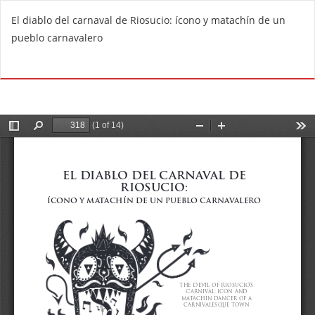
V
El diablo del carnaval de Riosucio: ícono y matachín de un
o
pueblo carnavalero
l
v
De
D
e
e
r
s
a
c
l
a
o
r
s
g
d
a
e
r
t
P
a
D
l
F
l
e
s