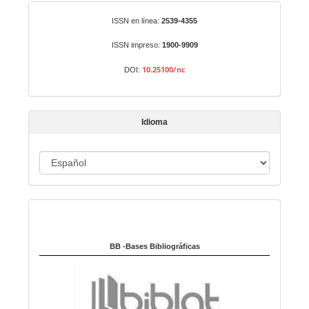
r
Identificadores
ISSN en línea:
2539-4355
u
n
ISSN impreso:
1900-9909
a
10.25100/nc
DOI:
r
t
í
Idioma
c
u
I
l
o
d
i
Indexado en:
o
m
a
BB -Bases Bibliográficas