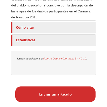
del diablo riosuceño. Y concluye con la descripción de
las efigies de los diablos participantes en el Carnaval
de Riosucio 2013.
Cómo citar
Estadísticas
licencia Creative Commons
BY NC 4.0
Nexus se adhiere a la
.
E
n
Enviar un artículo
v
i
a