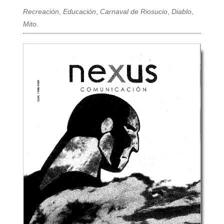
Recreación
,
Educación
,
Carnaval de Riosucio
,
Diablo
,
Mito.