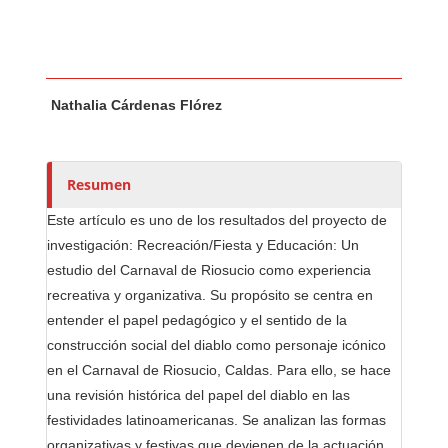
Contenido principal del artículo
A
Nathalia Cárdenas Flórez
u
t
o
r
Resumen
e
Este artículo es uno de los resultados del proyecto de
s
investigación: Recreación/Fiesta y Educación: Un
/
estudio del Carnaval de Riosucio como experiencia
a
recreativa y organizativa. Su propósito se centra en
s
entender el papel pedagógico y el sentido de la
construcción social del diablo como personaje icónico
en el Carnaval de Riosucio, Caldas. Para ello, se hace
una revisión histórica del papel del diablo en las
festividades latinoamericanas. Se analizan las formas
organizativas y festivas que devienen de la actuación