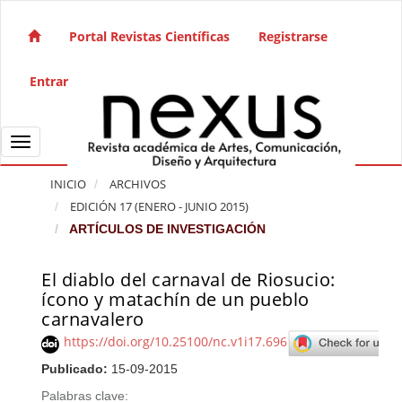
Salto rápido al contenido de la página
Navegación principal
Portal Revistas Científicas
Registrarse
Contenido principal
Barra lateral
Entrar
Toggle navigation
INICIO
ARCHIVOS
EDICIÓN 17 (ENERO - JUNIO 2015)
ARTÍCULOS DE INVESTIGACIÓN
El diablo del carnaval de Riosucio:
Barra lateral del artículo
ícono y matachín de un pueblo
carnavalero
https://doi.org/10.25100/nc.v1i17.696
Publicado:
15-09-2015
Palabras clave: