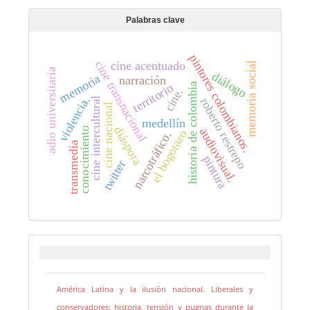
Palabras clave
pintores colombianos.
cine transnacional
cine acentuado
memoria social
adio universitaria
diálogo
memoria
narración
territorio
historia de colombia
cine.
violencia.
cine intercultural
roberto restrepo
cine nacional
medellín
diáspora
audiovisual.
conocimiento
el bogotazo
narcotráfico.
transmedia
pintura
twitter
América Latina y la ilusión nacional. Liberales y
conservadores: historia, tensión y pugnas durante la