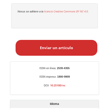
licencia Creative Commons
BY NC 4.0
Nexus se adhiere a la
.
E
n
Enviar un artículo
v
i
a
r
Identificadores
ISSN en línea:
2539-4355
u
n
ISSN impreso:
1900-9909
a
10.25100/nc
DOI:
r
t
í
Idioma
c