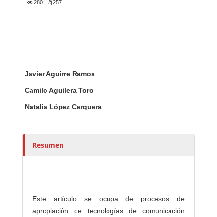
280
|
257
Contenido principal del artículo
A
Javier Aguirre Ramos
u
t
Camilo Aguilera Toro
o
Natalia López Cerquera
r
e
s
Resumen
/
a
s
Este artículo se ocupa de procesos de
apropiación de tecnologías de comunicación