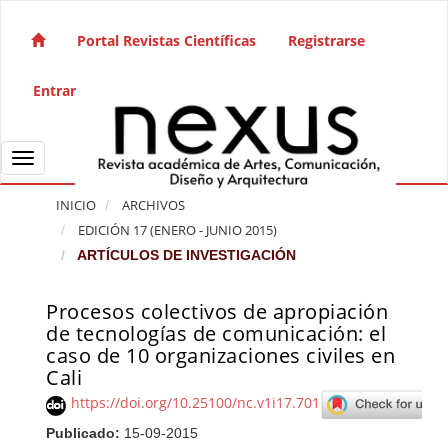
Salto rápido al contenido de la página
Navegación principal
Portal Revistas Científicas
Registrarse
Contenido principal
Barra lateral
Entrar
Toggle navigation
INICIO
ARCHIVOS
EDICIÓN 17 (ENERO - JUNIO 2015)
ARTÍCULOS DE INVESTIGACIÓN
Procesos colectivos de apropiación
Barra lateral del artículo
de tecnologías de comunicación: el
caso de 10 organizaciones civiles en
Cali
https://doi.org/10.25100/nc.v1i17.701
Publicado:
15-09-2015