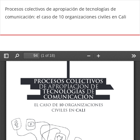
V
Procesos colectivos de apropiación de tecnologías de
o
comunicación: el caso de 10 organizaciones civiles en Cali
l
v
De
D
e
e
r
s
a
c
l
a
o
r
s
g
d
a
e
r
t
P
a
D
l
F
l
e
s