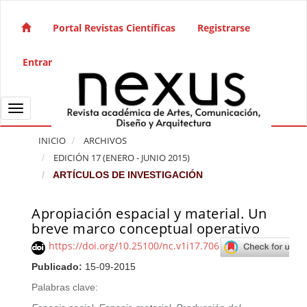
Salto rápido al contenido de la página
Navegación principal
Portal Revistas Científicas
Registrarse
Contenido principal
Barra lateral
Entrar
Toggle navigation
INICIO
ARCHIVOS
EDICIÓN 17 (ENERO - JUNIO 2015)
ARTÍCULOS DE INVESTIGACIÓN
Apropiación espacial y material. Un
Barra lateral del artículo
breve marco conceptual operativo
https://doi.org/10.25100/nc.v1i17.706
Publicado:
15-09-2015
Palabras clave: