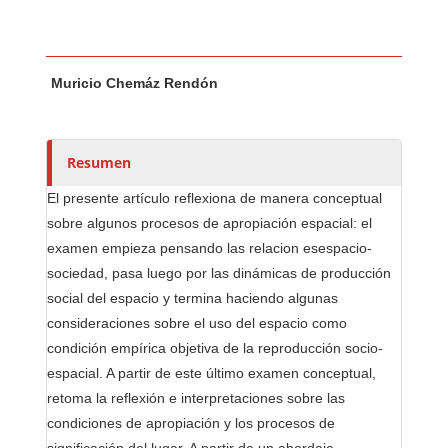
Contenido principal del artículo
A
Muricio Chemáz Rendón
u
t
o
r
Resumen
e
El presente artículo reflexiona de manera conceptual
s
sobre algunos procesos de apropiación espacial: el
/
examen empieza pensando las relacion esespacio-
a
sociedad, pasa luego por las dinámicas de producción
s
social del espacio y termina haciendo algunas
consideraciones sobre el uso del espacio como
condición empírica objetiva de la reproducción socio-
espacial. A partir de este último examen conceptual,
retoma la reflexión e interpretaciones sobre las
condiciones de apropiación y los procesos de