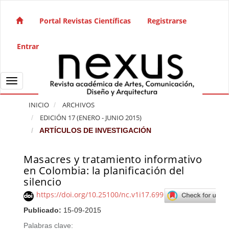
Salto rápido al contenido de la página
Navegación principal
Portal Revistas Científicas
Registrarse
Contenido principal
Barra lateral
Entrar
Toggle navigation
INICIO
ARCHIVOS
EDICIÓN 17 (ENERO - JUNIO 2015)
ARTÍCULOS DE INVESTIGACIÓN
Masacres y tratamiento informativo
Barra lateral del artículo
en Colombia: la planificación del
silencio
https://doi.org/10.25100/nc.v1i17.699
Publicado:
15-09-2015
Palabras clave: