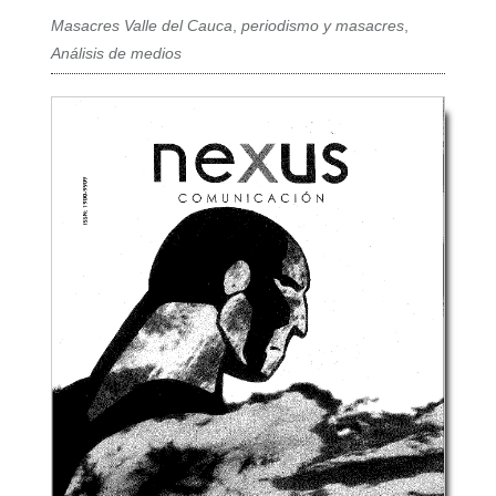
Masacres Valle del Cauca
,
periodismo y masacres
,
Análisis de medios