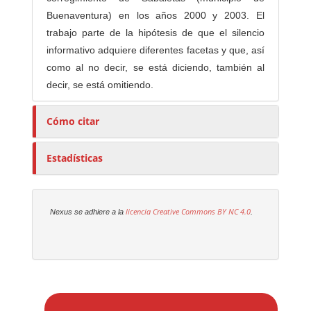
Buenaventura) en los años 2000 y 2003. El
trabajo parte de la hipótesis de que el silencio
informativo adquiere diferentes facetas y que, así
como al no decir, se está diciendo, también al
decir, se está omitiendo.
Cómo citar
Estadísticas
licencia Creative Commons
BY NC 4.0
Nexus se adhiere a la
.
E
n