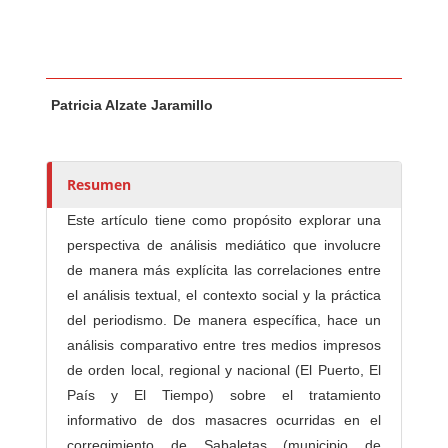
Contenido principal del artículo
A
Patricia Alzate Jaramillo
u
t
o
r
Resumen
e
Este artículo tiene como propósito explorar una
s
perspectiva de análisis mediático que involucre
/
de manera más explícita las correlaciones entre
a
el análisis textual, el contexto social y la práctica
s
del periodismo. De manera específica, hace un
análisis comparativo entre tres medios impresos
de orden local, regional y nacional (El Puerto, El
País y El Tiempo) sobre el tratamiento
informativo de dos masacres ocurridas en el
corregimiento de Sabaletas (municipio de