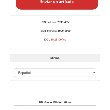
Enviar un artículo
v
i
a
r
Identificadores
ISSN en línea:
2539-4355
u
n
ISSN impreso:
1900-9909
a
10.25100/nc
DOI:
r
t
í
Idioma
c
u
I
l
o
d
i
Indexado en:
o
m
a
BB -Bases Bibliográficas