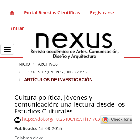
Salto rápido al contenido de la página
Navegación principal
Portal Revistas Científicas
Registrarse
Contenido principal
Barra lateral
Entrar
Toggle navigation
INICIO
ARCHIVOS
EDICIÓN 17 (ENERO - JUNIO 2015)
ARTÍCULOS DE INVESTIGACIÓN
Cultura política, jóvenes y
Barra lateral del artículo
comunicación: una lectura desde los
Estudios Culturales
https://doi.org/10.25100/nc.v1i17.703
Publicado:
15-09-2015
Palabras clave: