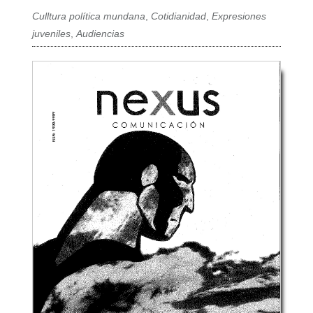
Culltura política mundana
,
Cotidianidad
,
Expresiones
juveniles
,
Audiencias