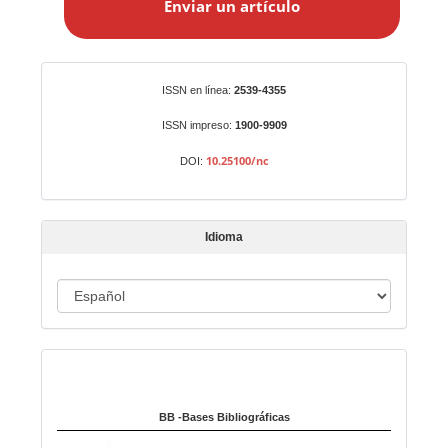
Enviar un artículo
v
i
a
r
Identificadores
ISSN en línea:
2539-4355
u
n
ISSN impreso:
1900-9909
a
10.25100/nc
DOI:
r
t
í
Idioma
c
u
I
l
o
d
i
Indexado en:
o
m
a
BB -Bases Bibliográficas