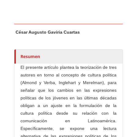
Contenido principal del artículo
A
César Augusto Gaviria Cuartas
u
t
o
r
Resumen
e
El presente artículo plantea la teorización de tres
s
autores en torno al concepto de cultura política
/
(Almond y Verba, Inglehart y Merelman), para
a
señalar que los cambios en las expresiones
s
políticas de los jóvenes en las últimas décadas
obligan a un ajuste en la formulación de la
cultura política desde su relación con la
comunicación en Latinoamérica.
Específicamente, se expone una lectura
alternativa de las expresiones políticas de los