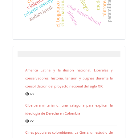
paramilitarismo
medellín
violencia.
diálogo
roberto restrepo
cine nacional
el bogotazo
cine intercultural
audiovisual.
pintura
América Latina y la ilusión nacional. Liberales y
conservadores: historia, tensión y pugnas durante la
consolidación del proyecto nacional del siglo XIX
68
Ciberparamilitarismo: una categoría para explicar la
ideología de Derecha en Colombia
22
Cines populares colombianos. La Gorra, un estudio de