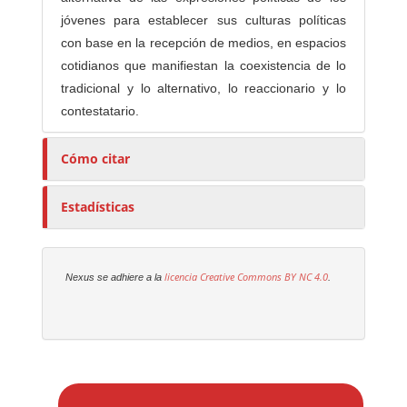
jóvenes para establecer sus culturas políticas
con base en la recepción de medios, en espacios
cotidianos que manifiestan la coexistencia de lo
tradicional y lo alternativo, lo reaccionario y lo
contestatario.
Cómo citar
Estadísticas
licencia Creative Commons
BY NC 4.0
Nexus se adhiere a la
.
E
n