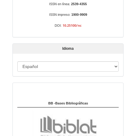
r
Identificadores
ISSN en línea:
2539-4355
u
n
ISSN impreso:
1900-9909
a
10.25100/nc
DOI:
r
t
í
Idioma
c
u
I
l
o
d
i
Indexado en:
o
m
a
BB -Bases Bibliográficas