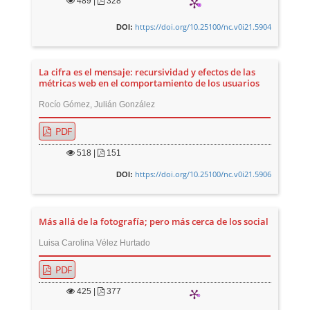
489
|
328
https://doi.org/10.25100/nc.v0i21.5904
DOI:
La cifra es el mensaje: recursividad y efectos de las
métricas web en el comportamiento de los usuarios
Rocío Gómez, Julián González
PDF
518
|
151
https://doi.org/10.25100/nc.v0i21.5906
DOI:
Más allá de la fotografía; pero más cerca de los social
Luisa Carolina Vélez Hurtado
PDF
425
|
377