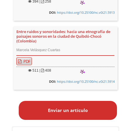
394
|
258
https://doi.org/10.25100/nc.v0i21.5913
DOI:
Entre ruidos y sonoridades: hacia una etnografía de
paisajes sonoros en la ciudad de Quibdó-Chocó
(Colombia)
Marcela Velásquez Cuartas
PDF
511
|
408
https://doi.org/10.25100/nc.v0i21.5914
DOI:
E
n
Enviar un artículo
v
i
a