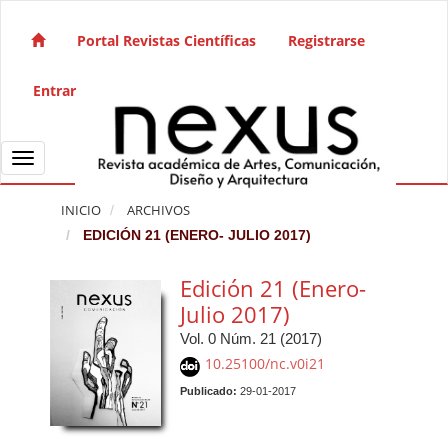
Salto rápido al contenido de la página
Navegación principal
Portal Revistas Científicas
Registrarse
Contenido principal
Barra lateral
Entrar
Toggle navigation
INICIO
ARCHIVOS
EDICIÓN 21 (ENERO- JULIO 2017)
Edición 21 (Enero-
Julio 2017)
Vol. 0 Núm. 21 (2017)
10.25100/nc.v0i21
Publicado:
29-01-2017