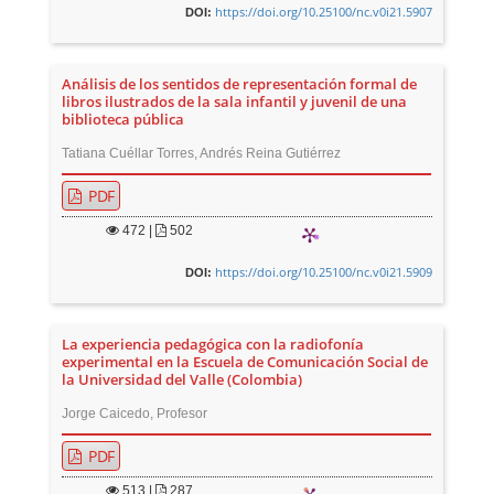
https://doi.org/10.25100/nc.v0i21.5907
DOI:
Análisis de los sentidos de representación formal de
libros ilustrados de la sala infantil y juvenil de una
biblioteca pública
Tatiana Cuéllar Torres, Andrés Reina Gutiérrez
PDF
472
|
502
https://doi.org/10.25100/nc.v0i21.5909
DOI:
La experiencia pedagógica con la radiofonía
experimental en la Escuela de Comunicación Social de
la Universidad del Valle (Colombia)
Jorge Caicedo, Profesor
PDF
513
|
287