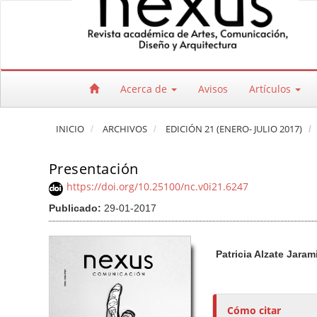
Salto rápido al contenido de la página
Navegación principal
Contenido principal
Barra lateral
Acerca de
Avisos
Artículos
INICIO
ARCHIVOS
EDICIÓN 21 (ENERO- JULIO 2017)
Presentación
https://doi.org/10.25100/nc.v0i21.6247
Publicado:
29-01-2017
Barra lateral del artículo
Contenido princi
A
Patricia Alzate Jarami
u
t
o
r
Cómo citar