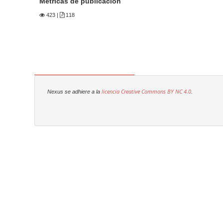
Métricas de publicación
423
|
118
licencia Creative Commons
BY NC 4.0
Nexus se adhiere a la
.