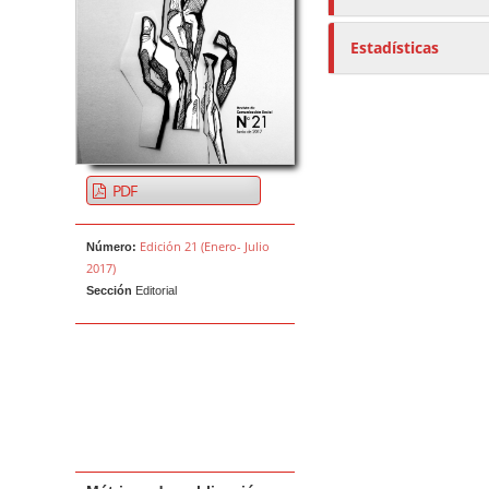
e
s
Estadísticas
/
a
s
PDF
Edición 21 (Enero- Julio
Número:
2017)
Sección
Editorial