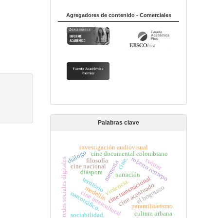
Agregadores de contenido - Comerciales
Palabras clave
investigación audiovisual
diálogo
cine documental colombiano
roberto restrepo
cine.
twitter
redes sociales digitales
filosofía
memoria
cine nacional
diáspora
narración
cine transnacional
territorio
violencia.
cine acentuado
el bogotazo
medellín
cine intercultural
narcotráfico.
paramilitarismo
cultura urbana
sociabilidad.