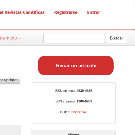
al Revistas Científicas
Registrarse
Entrar
ntramado
Buscar
E
n
Enviar un artículo
v
i
a
r
Identificadores
ISSN en línea:
2539-4355
u
n
ISSN impreso:
1900-9909
a
10.25100/nc
DOI:
r
t
í