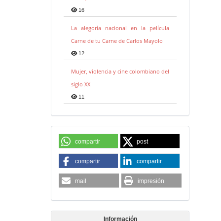
16
La alegoría nacional en la película
Carne de tu Carne de Carlos Mayolo
12
Mujer, violencia y cine colombiano del
siglo XX
11
compartir
post
compartir
compartir
mail
impresión
Información