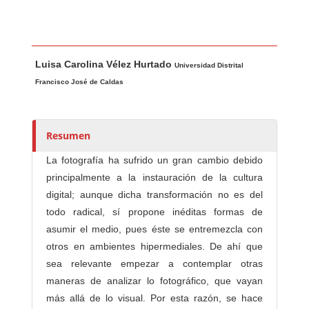
Contenido principal del artículo
A
Luisa Carolina Vélez Hurtado
u
Universidad Distrital
t
Francisco José de Caldas
o
r
e
Resumen
s
La fotografía ha sufrido un gran cambio debido
/
principalmente a la instauración de la cultura
a
digital; aunque dicha transformación no es del
s
todo radical, sí propone inéditas formas de
asumir el medio, pues éste se entremezcla con
otros en ambientes hipermediales. De ahí que
sea relevante empezar a contemplar otras
maneras de analizar lo fotográfico, que vayan
más allá de lo visual. Por esta razón, se hace