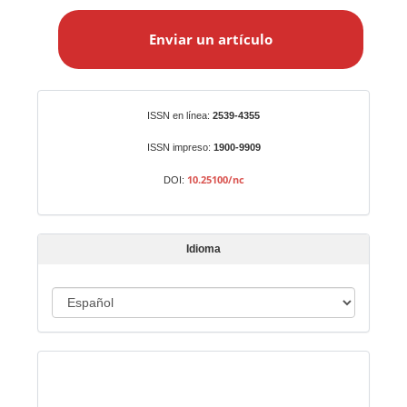
n
Enviar un artículo
v
i
a
r
Identificadores
ISSN en línea:
2539-4355
u
n
ISSN impreso:
1900-9909
a
10.25100/nc
DOI:
r
t
í
Idioma
c
u
I
l
o
d
i
Indexado en:
o
m