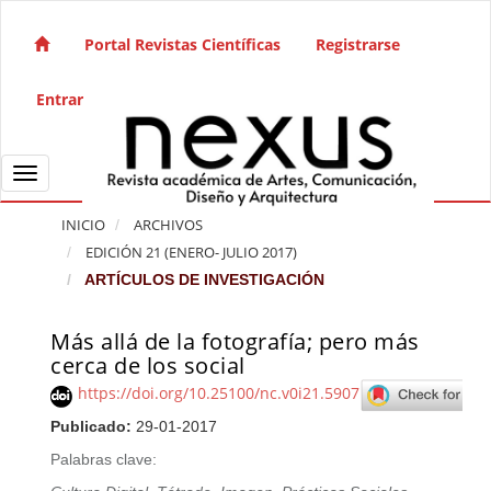
Salto rápido al contenido de la página
Navegación principal
Portal Revistas Científicas
Registrarse
Contenido principal
Barra lateral
Entrar
Toggle navigation
INICIO
ARCHIVOS
EDICIÓN 21 (ENERO- JULIO 2017)
ARTÍCULOS DE INVESTIGACIÓN
Más allá de la fotografía; pero más
Barra lateral del artículo
cerca de los social
https://doi.org/10.25100/nc.v0i21.5907
Publicado:
29-01-2017
Palabras clave: