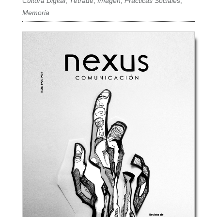
Cultura Digital
,
Tétrade
,
Imagen
,
Prácticas Sociales
,
Memoria