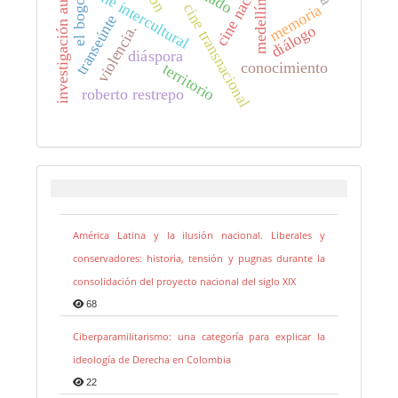
investigación audiovisual
cine nacional
el bogotazo
cine intercultural
medellín
cine transnacional
memoria
transeúnte
violencia.
diálogo
diáspora
conocimiento
territorio
roberto restrepo
América Latina y la ilusión nacional. Liberales y
conservadores: historia, tensión y pugnas durante la
consolidación del proyecto nacional del siglo XIX
68
Ciberparamilitarismo: una categoría para explicar la
ideología de Derecha en Colombia
22