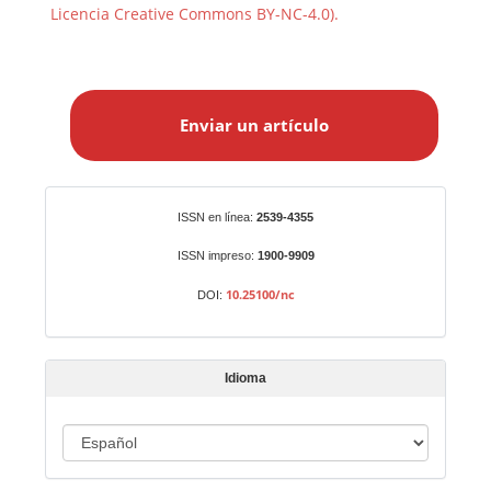
Licencia Creative Commons BY-NC-4.0).
E
n
Enviar un artículo
v
i
a
r
Identificadores
ISSN en línea:
2539-4355
u
n
ISSN impreso:
1900-9909
a
10.25100/nc
DOI:
r
t
í
Idioma
c
u
I
l
o
d