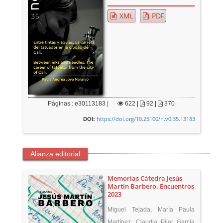
XML
PDF
Páginas : e30113183 |
622
|
92 |
370
https://doi.org/10.25100/n.v0i35.13183
DOI:
Alianza editorial
Memorias Cátedra Jesús
Martín Barbero. Encuentros
2023
Miguel Tejada, María Paula
Martínez, Claudia Pilar García