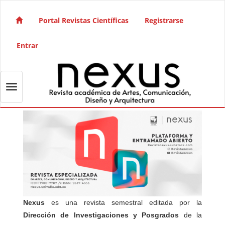
Salto rápido al contenido de la página
Navegación principal
Portal Revistas Científicas
Registrarse
Contenido principal
Barra lateral
Entrar
Toggle navigation
Nexus
es una revista semestral editada por la
Dirección de Investigaciones y Posgrados
de la