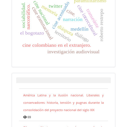
paramilitarismo
cine nacional
cine acentuado
sociabilidad.
twitter
memoria
narcotráfico.
cine intercultural
cine transnacional
cine.
transeúnte
roberto restrepo
narración
diáspora
medellín
territorio
el bogotazo
diálogo
cine colombiano en el extranjero.
investigación audiovisual
América Latina y la ilusión nacional. Liberales y
conservadores: historia, tensión y pugnas durante la
consolidación del proyecto nacional del siglo XIX
69