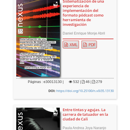
Sistematización de una
experiencia de
implementación del
formato pódcast como
herramienta de
investigación
Daniel Enrique Monje Abril
XML
PDF
Páginas : e30013130 |
532
|
46 |
279
https://doi.org/10.25100/n.v0i35.13130
DOI:
Entre tintas y agujas. La
carrera de tatuador en la
ciudad de Cali
Paula Andrea Joya Naranjo