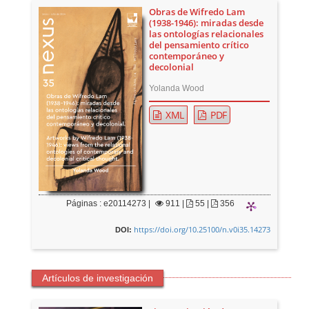
Obras de Wifredo Lam
(1938-1946): miradas desde
las ontologías relacionales
del pensamiento crítico
contemporáneo y
decolonial
Yolanda Wood
XML
PDF
Páginas : e20114273 |
911
|
55 |
356
https://doi.org/10.25100/n.v0i35.14273
DOI:
Artículos de investigación