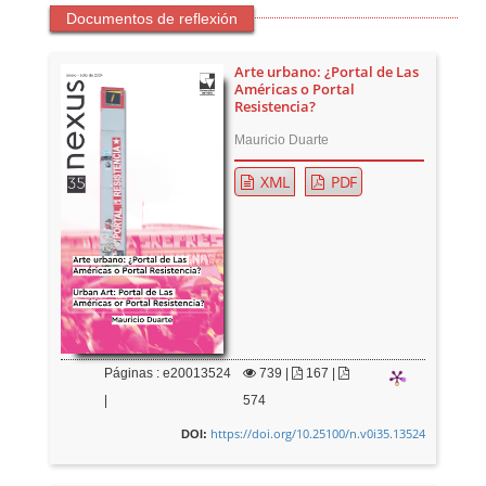
Documentos de reflexión
Arte urbano: ¿Portal de Las
Américas o Portal
Resistencia?
Mauricio Duarte
XML
PDF
Páginas : e20013524
739
|
167 |
|
574
https://doi.org/10.25100/n.v0i35.13524
DOI: