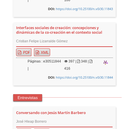
https://doi.org/10.25100/n.v0i30.11843
DOI:
Interfaces sociales de creación: concepciones y
dinámicas de la co-creación en el contexto social
Cristian Felipe Lizarralde Gómez
PDF
XML
Páginas : e30511844
397
|
348 |
|
416
https://doi.org/10.25100/n.v0i30.11844
DOI:
Entrevistas
Conversando con Jesús Martín Barbero
José Hleap Borrero