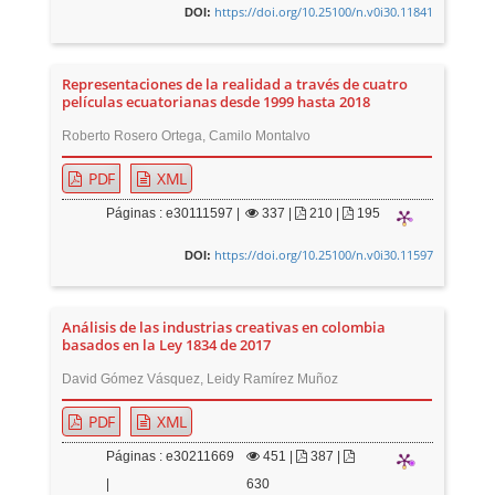
https://doi.org/10.25100/n.v0i30.11841
DOI:
Representaciones de la realidad a través de cuatro
películas ecuatorianas desde 1999 hasta 2018
Roberto Rosero Ortega, Camilo Montalvo
PDF
XML
Páginas : e30111597 |
337
|
210 |
195
https://doi.org/10.25100/n.v0i30.11597
DOI:
Análisis de las industrias creativas en colombia
basados en la Ley 1834 de 2017
David Gómez Vásquez, Leidy Ramírez Muñoz
PDF
XML
Páginas : e30211669
451
|
387 |
|
630