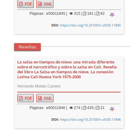
PDF
XML
Páginas : e50011845 |
315
|
181 |
92
https://doi.org/10.25100/n.v0i30.11845
DOI:
Reseñas
La salsa en tiempos de nieve: una mirada diferente
sobre el narcotráfico y sobre la salsa en Cali. Reseña
del libro La Salsa en tiempos de nieve. La conexión
Latina Cali-Nueva York 1975-2000
Hernando Motato Camelo
PDF
XML
Páginas : e60011846 |
274
|
435 |
21
https://doi.org/10.25100/n.v0i30.11846
DOI:
E