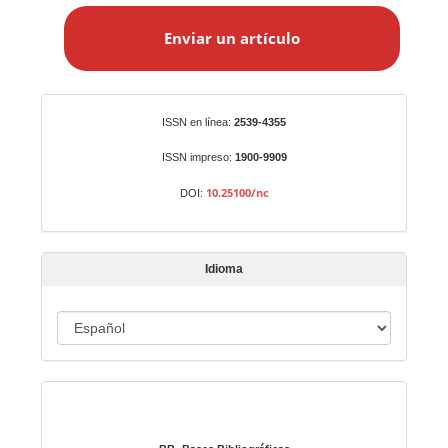
n
Enviar un artículo
v
i
a
r
Identificadores
ISSN en línea:
2539-4355
u
n
ISSN impreso:
1900-9909
a
10.25100/nc
DOI:
r
t
í
Idioma
c
u
I
l
o
d
i
Indexado en:
o
m
a