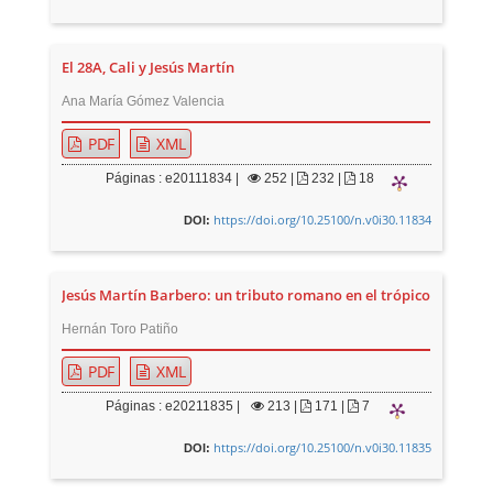
El 28A, Cali y Jesús Martín
Ana María Gómez Valencia
PDF
XML
Páginas : e20111834 |
252
|
232 |
18
https://doi.org/10.25100/n.v0i30.11834
DOI:
Jesús Martín Barbero: un tributo romano en el trópico
Hernán Toro Patiño
PDF
XML
Páginas : e20211835 |
213
|
171 |
7
https://doi.org/10.25100/n.v0i30.11835
DOI: