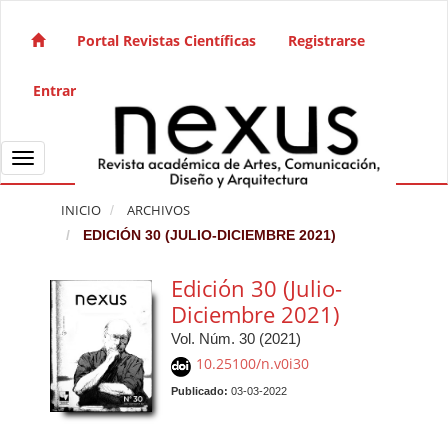
Salto rápido al contenido de la página
Navegación principal
Portal Revistas Científicas
Registrarse
Contenido principal
Barra lateral
Entrar
Toggle navigation
INICIO
ARCHIVOS
EDICIÓN 30 (JULIO-DICIEMBRE 2021)
Edición 30 (Julio-
Diciembre 2021)
Vol. Núm. 30 (2021)
10.25100/n.v0i30
Publicado:
03-03-2022