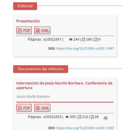
Editorial
Presentación
PDF
XML
Páginas : e10011847 |
244
|
166 |
9
https://doi.org/10.25100/n.v0i30.11847
DOI:
Documentos de reflexión
Intervención de Jesús Martín Barbero. Conferencia de
apertura
Jesús Martín Barbero
PDF
XML
Páginas : e20011833 |
355
|
210 |
28
https://doi.org/10.25100/n.v0i30.11833
DOI: