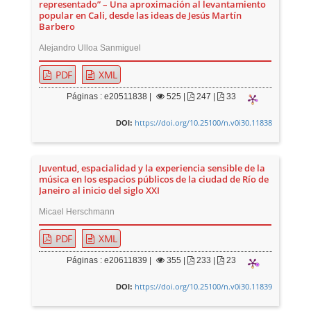
representado” – Una aproximación al levantamiento
popular en Cali, desde las ideas de Jesús Martín
Barbero
Alejandro Ulloa Sanmiguel
PDF
XML
Páginas : e20511838 |
525
|
247 |
33
https://doi.org/10.25100/n.v0i30.11838
DOI:
Juventud, espacialidad y la experiencia sensible de la
música en los espacios públicos de la ciudad de Río de
Janeiro al inicio del siglo XXI
Micael Herschmann
PDF
XML
Páginas : e20611839 |
355
|
233 |
23
https://doi.org/10.25100/n.v0i30.11839
DOI: