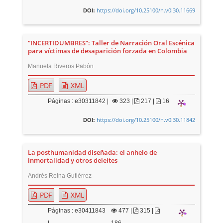
https://doi.org/10.25100/n.v0i30.11669
DOI:
“INCERTIDUMBRES”: Taller de Narración Oral Escénica
para víctimas de desaparición forzada en Colombia
Manuela Riveros Pabón
PDF
XML
Páginas : e30311842 |
323
|
217 |
16
https://doi.org/10.25100/n.v0i30.11842
DOI:
La posthumanidad diseñada: el anhelo de
inmortalidad y otros deleites
Andrés Reina Gutiérrez
PDF
XML
Páginas : e30411843
477
|
315 |
|
186