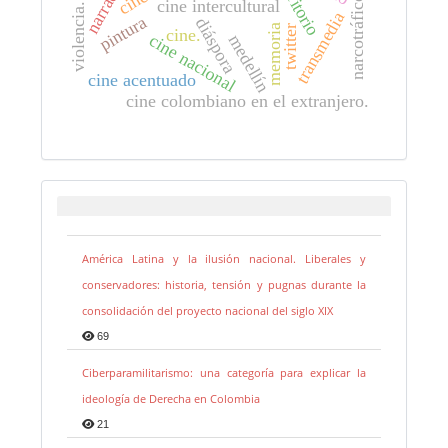
narración
territorio
narcotráfico.
cine intercultural
violencia.
transmedia
pintura
diáspora
memoria
twitter
cine.
cine nacional
medellín
cine acentuado
cine colombiano en el extranjero.
América Latina y la ilusión nacional. Liberales y
conservadores: historia, tensión y pugnas durante la
consolidación del proyecto nacional del siglo XIX
69
Ciberparamilitarismo: una categoría para explicar la
ideología de Derecha en Colombia
21