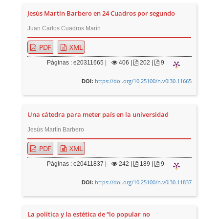
Jesús Martín Barbero en 24 Cuadros por segundo
Juan Carlos Cuadros Marín
PDF
XML
Páginas : e20311665 |
406
|
202 |
9
https://doi.org/10.25100/n.v0i30.11665
DOI:
Una cátedra para meter país en la universidad
Jesús Martín Barbero
PDF
XML
Páginas : e20411837 |
242
|
189 |
9
https://doi.org/10.25100/n.v0i30.11837
DOI:
La política y la estética de “lo popular no