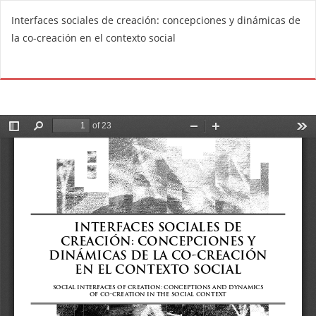
V
Interfaces sociales de creación: concepciones y dinámicas de
o
la co-creación en el contexto social
l
v
De
D
e
e
r
s
a
c
l
a
o
r
s
g
d
a
e
r
t
P
a
D
l
F
l
e
s