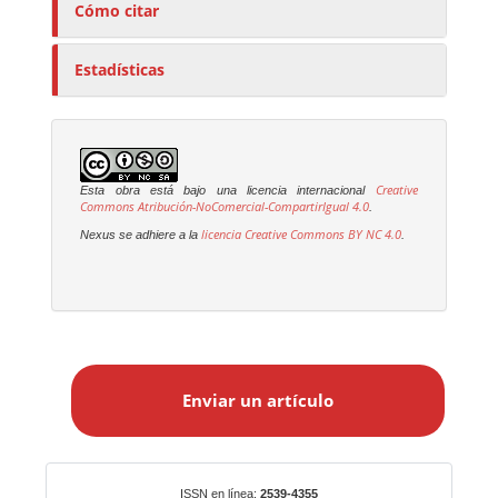
Cómo citar
Estadísticas
Creative
Esta obra está bajo una licencia internacional
Commons Atribución-NoComercial-CompartirIgual 4.0
.
licencia Creative Commons
BY NC 4.0
Nexus se adhiere a la
.
E
n
Enviar un artículo
v
i
a
r
Identificadores
ISSN en línea:
2539-4355