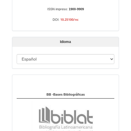
u
n
ISSN impreso:
1900-9909
a
10.25100/nc
DOI:
r
t
í
Idioma
c
u
I
l
o
d
i
Indexado en:
o
m
a
BB -Bases Bibliográficas