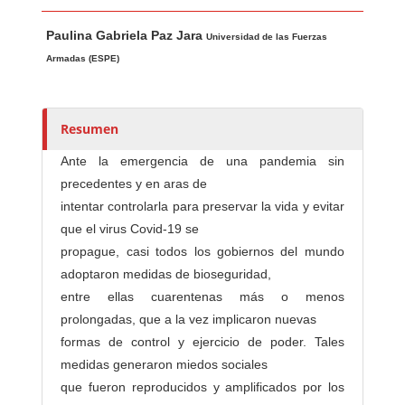
Contenido principal del artículo
A
Paulina Gabriela Paz Jara
u
Universidad de las Fuerzas
t
Armadas (ESPE)
o
r
e
Resumen
s
Ante la emergencia de una pandemia sin
/
precedentes y en aras de
a
intentar controlarla para preservar la vida y evitar
s
que el virus Covid-19 se
propague, casi todos los gobiernos del mundo
adoptaron medidas de bioseguridad,
entre ellas cuarentenas más o menos
prolongadas, que a la vez implicaron nuevas
formas de control y ejercicio de poder. Tales
medidas generaron miedos sociales
que fueron reproducidos y amplificados por los