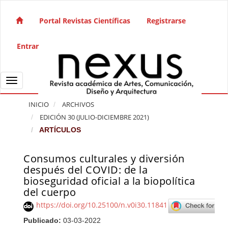
Salto rápido al contenido de la página
Navegación principal
Portal Revistas Científicas
Registrarse
Contenido principal
Barra lateral
Entrar
Toggle navigation
INICIO
ARCHIVOS
EDICIÓN 30 (JULIO-DICIEMBRE 2021)
ARTÍCULOS
Consumos culturales y diversión
Barra lateral del artículo
después del COVID: de la
bioseguridad oficial a la biopolítica
del cuerpo
https://doi.org/10.25100/n.v0i30.11841
Publicado:
03-03-2022