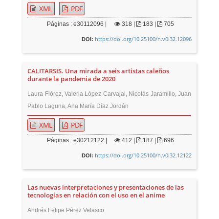
XML
PDF
Páginas : e30112096 |
318
|
183 |
705
https://doi.org/10.25100/n.v0i32.12096
DOI:
CALITARSIS. Una mirada a seis artistas caleños
durante la pandemia de 2020
Laura Flórez, Valeria López Carvajal, Nicolás Jaramillo, Juan
Pablo Laguna, Ana María Díaz Jordán
XML
PDF
Páginas : e30212122 |
412
|
187 |
696
https://doi.org/10.25100/n.v0i32.12122
DOI:
Las nuevas interpretaciones y presentaciones de las
tecnologías en relación con el uso en el anime
Andrés Felipe Pérez Velasco