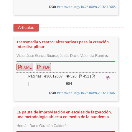
https://doi.org/10.25100/n.v0i32.12088
DOI:
Artículos
Transmedia y teatro: alternativas para la creación
interdisciplinar
Víctor José García Suarez, Jesús David Valencia Ramírez
XML
PDF
Páginas : e30012007
520
|
452 |
|
984
https://doi.org/10.25100/n.v0i32.12007
DOI:
La pauta de improvisación en escalas de fagoacción,
una metodología abierta en medio de la pandemia
Hernán Darío Guzmán Calderón