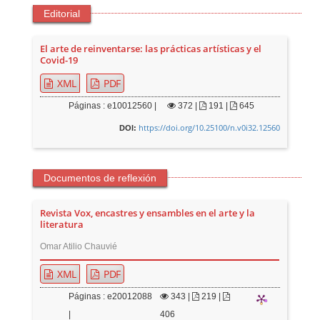
Editorial
El arte de reinventarse: las prácticas artísticas y el
Covid-19
XML
PDF
Páginas : e10012560 |
372
|
191 |
645
https://doi.org/10.25100/n.v0i32.12560
DOI:
Documentos de reflexión
Revista Vox, encastres y ensambles en el arte y la
literatura
Omar Atilio Chauvié
XML
PDF
Páginas : e20012088
343
|
219 |
|
406