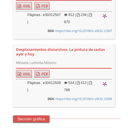
XML
PDF
Páginas : e30312507
912
|
236 |
|
870
https://doi.org/10.25100/n.v0i32.12507
DOI:
Desplazamientos discursivos. La pintura de castas
ayer y hoy
Mihaela Luminita Albisoru
XML
PDF
Páginas : e30412509
534
|
413 |
|
786
https://doi.org/10.25100/n.v0i32.12509
DOI:
Sección gráfica