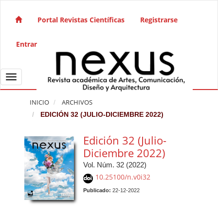
Salto rápido al contenido de la página
Navegación principal
Portal Revistas Científicas
Registrarse
Contenido principal
Barra lateral
Entrar
Toggle navigation
INICIO
ARCHIVOS
EDICIÓN 32 (JULIO-DICIEMBRE 2022)
Edición 32 (Julio-
Diciembre 2022)
Vol. Núm. 32 (2022)
10.25100/n.v0i32
Publicado:
22-12-2022