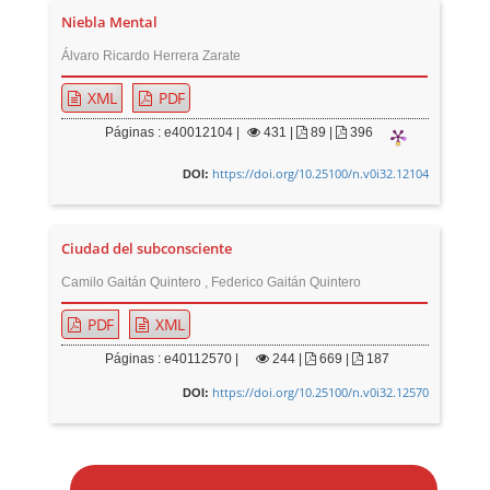
Niebla Mental
Álvaro Ricardo Herrera Zarate
XML
PDF
Páginas : e40012104 |
431
|
89 |
396
https://doi.org/10.25100/n.v0i32.12104
DOI:
Ciudad del subconsciente
Camilo Gaitán Quintero , Federico Gaitán Quintero
PDF
XML
Páginas : e40112570 |
244
|
669 |
187
https://doi.org/10.25100/n.v0i32.12570
DOI:
E
n