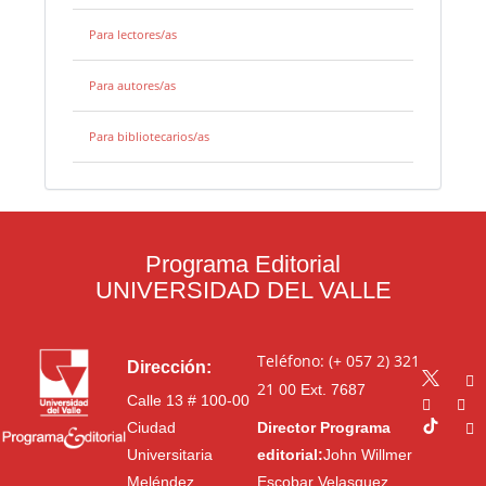
Para lectores/as
Para autores/as
Para bibliotecarios/as
Programa Editorial
UNIVERSIDAD DEL VALLE
Teléfono: (+ 057 2) 321
Dirección:
21 00
Ext. 7687
Calle 13 # 100-00
Ciudad
Director Programa
Universitaria
editorial:
John Willmer
Meléndez
Escobar Velasquez