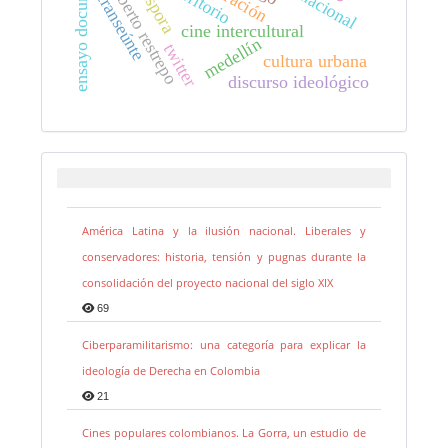
ensayo documental
diáspora
narración
roberto restrepo
territorio
transeúnte
cine intercultural
medellín
twitter
cultura urbana
discurso ideológico
América Latina y la ilusión nacional. Liberales y
conservadores: historia, tensión y pugnas durante la
consolidación del proyecto nacional del siglo XIX
69
Ciberparamilitarismo: una categoría para explicar la
ideología de Derecha en Colombia
21
Cines populares colombianos. La Gorra, un estudio de