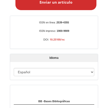
Enviar un artículo
v
i
a
r
Identificadores
ISSN en línea:
2539-4355
u
n
ISSN impreso:
1900-9909
a
10.25100/nc
DOI:
r
t
í
Idioma
c
u
I
l
o
d
i
Indexado en:
o
m
a
BB -Bases Bibliográficas