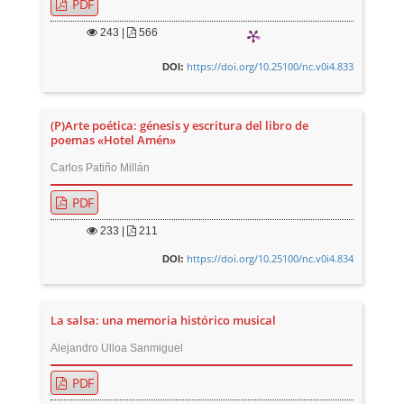
PDF
243
|
566
https://doi.org/10.25100/nc.v0i4.833
DOI:
(P)Arte poética: génesis y escritura del libro de
poemas «Hotel Amén»
Carlos Patiño Millán
PDF
233
|
211
https://doi.org/10.25100/nc.v0i4.834
DOI:
La salsa: una memoria histórico musical
Alejandro Ulloa Sanmiguel
PDF