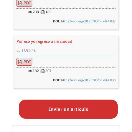
PDF
238
|
189
https://doi.org/10.25100/nc.v0i4.837
DOI:
Por eso yo regreso a mi ciudad
Luis Ospina
PDF
182
|
307
https://doi.org/10.25100/nc.v0i4.838
DOI:
E
n
Enviar un artículo
v
i
a
r
Identificadores