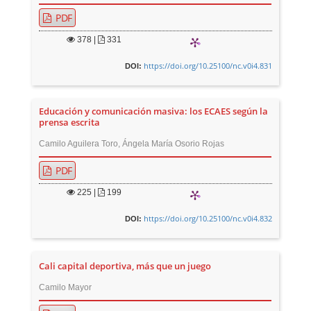
PDF
378
|
331
https://doi.org/10.25100/nc.v0i4.831
DOI:
Educación y comunicación masiva: los ECAES según la
prensa escrita
Camilo Aguilera Toro, Ángela María Osorio Rojas
PDF
225
|
199
https://doi.org/10.25100/nc.v0i4.832
DOI:
Cali capital deportiva, más que un juego
Camilo Mayor