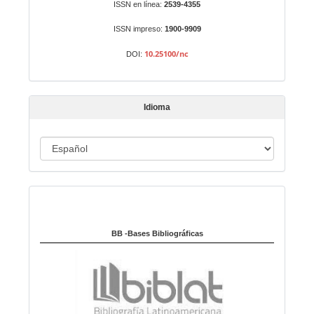
ISSN en línea:
2539-4355
u
n
ISSN impreso:
1900-9909
a
10.25100/nc
DOI:
r
t
í
Idioma
c
u
I
l
o
d
i
Indexado en:
o
m
a
BB -Bases Bibliográficas