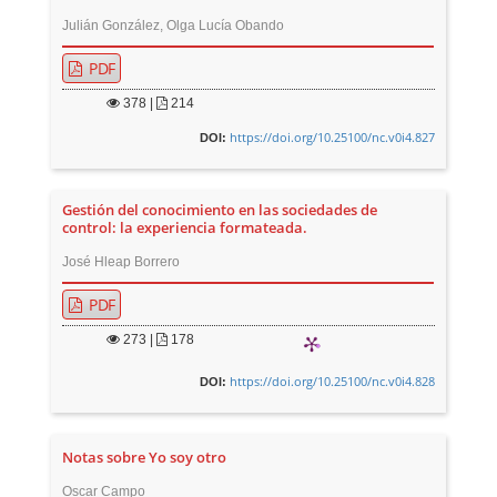
Julián González, Olga Lucía Obando
PDF
378
|
214
https://doi.org/10.25100/nc.v0i4.827
DOI:
Gestión del conocimiento en las sociedades de
control: la experiencia formateada.
José Hleap Borrero
PDF
273
|
178
https://doi.org/10.25100/nc.v0i4.828
DOI:
Notas sobre Yo soy otro
Oscar Campo