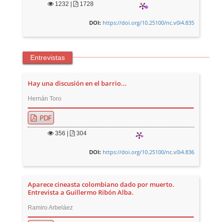
1232
|
1728
https://doi.org/10.25100/nc.v0i4.835
DOI:
Entrevistas
Hay una discusión en el barrio...
Hernán Toro
PDF
356
|
304
https://doi.org/10.25100/nc.v0i4.836
DOI:
Aparece cineasta colombiano dado por muerto.
Entrevista a Guillermo Ribón Alba.
Ramiro Arbeláez