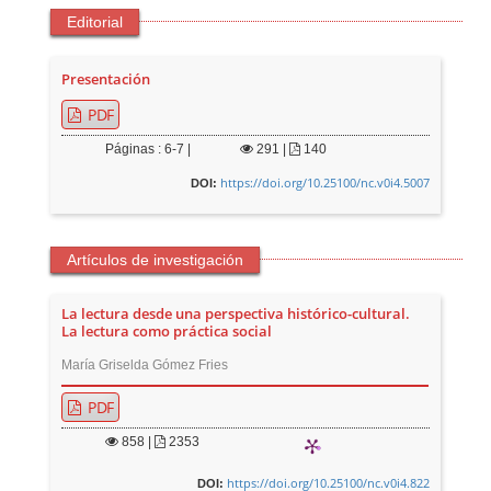
Editorial
Presentación
PDF
Páginas : 6-7 |
291
|
140
https://doi.org/10.25100/nc.v0i4.5007
DOI:
Artículos de investigación
La lectura desde una perspectiva histórico-cultural.
La lectura como práctica social
María Griselda Gómez Fries
PDF
858
|
2353
https://doi.org/10.25100/nc.v0i4.822
DOI: