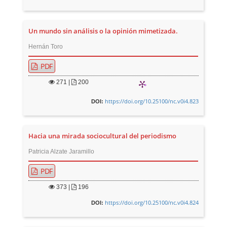
Un mundo sin análisis o la opinión mimetizada.
Hernán Toro
PDF
271
|
200
https://doi.org/10.25100/nc.v0i4.823
DOI:
Hacia una mirada sociocultural del periodismo
Patricia Alzate Jaramillo
PDF
373
|
196
https://doi.org/10.25100/nc.v0i4.824
DOI: