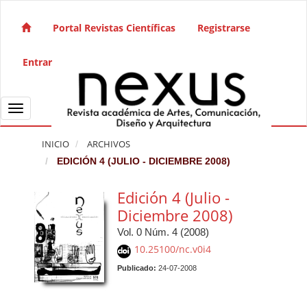
Salto rápido al contenido de la página
Navegación principal
Portal Revistas Científicas
Registrarse
Contenido principal
Barra lateral
Entrar
Toggle navigation
INICIO
ARCHIVOS
EDICIÓN 4 (JULIO - DICIEMBRE 2008)
Edición 4 (Julio -
Diciembre 2008)
Vol. 0 Núm. 4 (2008)
10.25100/nc.v0i4
Publicado:
24-07-2008