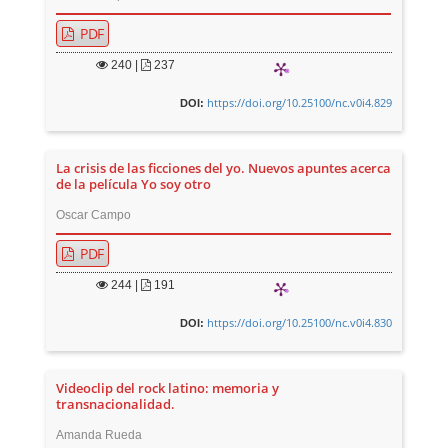
PDF
240
|
237
https://doi.org/10.25100/nc.v0i4.829
DOI:
La crisis de las ficciones del yo. Nuevos apuntes acerca
de la película Yo soy otro
Oscar Campo
PDF
244
|
191
https://doi.org/10.25100/nc.v0i4.830
DOI:
Videoclip del rock latino: memoria y
transnacionalidad.
Amanda Rueda