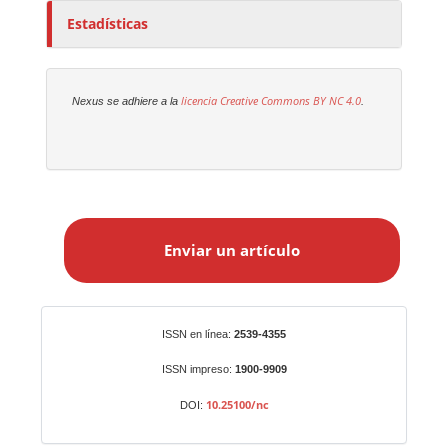
Estadísticas
licencia Creative Commons
BY NC 4.0
Nexus se adhiere a la
.
E
n
Enviar un artículo
v
i
a
r
Identificadores
ISSN en línea:
2539-4355
u
n
ISSN impreso:
1900-9909
a
10.25100/nc
DOI:
r
t