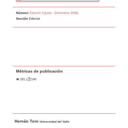
Edición 4 (Julio - Diciembre 2008)
Número:
Sección
Editorial
Métricas de publicación
291
|
140
Contenido principal del artículo
A
Hernán Toro
u
Universidad del Valle