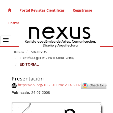
Salto rápido al contenido de la página
Navegación principal
Portal Revistas Científicas
Registrarse
Contenido principal
Barra lateral
Entrar
Toggle navigation
INICIO
ARCHIVOS
EDICIÓN 4 (JULIO - DICIEMBRE 2008)
EDITORIAL
Presentación
Barra lateral del artículo
https://doi.org/10.25100/nc.v0i4.5007
Publicado:
24-07-2008