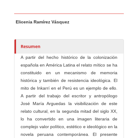
Contenido principal del artículo
A
Elicenia Ramírez Vásquez
u
t
o
r
Resumen
e
A partir del hecho histórico de la colonización
s
española en América Latina el relato mítico se ha
/
constituido en un mecanismo de memoria
a
histórica y también de resistencia ideológica. El
s
mito de Inkarrí en el Perú es un ejemplo de ello.
A partir del trabajo del escritor y antropólogo
José María Arguedas la visibilización de este
relato cultural, en la segunda mitad del siglo XX,
lo ha convertido en una imagen literaria de
complejo valor político, estético e ideológico en la
novela peruana contemporánea. El presente