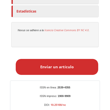
Estadísticas
licencia Creative Commons
BY NC 4.0
Nexus se adhiere a la
.
E
n
Enviar un artículo
v
i
a
r
Identificadores
ISSN en línea:
2539-4355
u
n
ISSN impreso:
1900-9909
a
10.25100/nc
DOI:
r