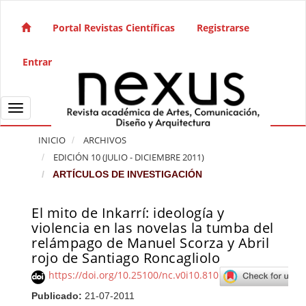
Salto rápido al contenido de la página
Navegación principal
Portal Revistas Científicas
Registrarse
Contenido principal
Barra lateral
Entrar
Toggle navigation
INICIO
ARCHIVOS
EDICIÓN 10 (JULIO - DICIEMBRE 2011)
ARTÍCULOS DE INVESTIGACIÓN
El mito de Inkarrí: ideología y
Barra lateral del artículo
violencia en las novelas la tumba del
relámpago de Manuel Scorza y Abril
rojo de Santiago Roncagliolo
https://doi.org/10.25100/nc.v0i10.810
Publicado:
21-07-2011