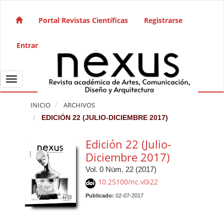
Salto rápido al contenido de la página
Navegación principal
Portal Revistas Científicas
Registrarse
Contenido principal
Barra lateral
Entrar
Toggle navigation
INICIO
ARCHIVOS
EDICIÓN 22 (JULIO-DICIEMBRE 2017)
Edición 22 (Julio-
Diciembre 2017)
Vol. 0 Núm. 22 (2017)
10.25100/nc.v0i22
Publicado:
02-07-2017