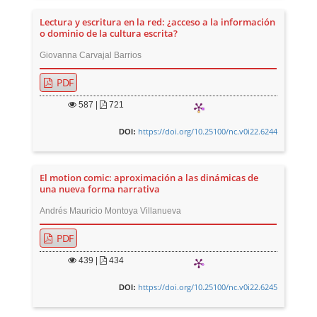
Lectura y escritura en la red: ¿acceso a la información
o dominio de la cultura escrita?
Giovanna Carvajal Barrios
PDF
587
|
721
https://doi.org/10.25100/nc.v0i22.6244
DOI:
El motion comic: aproximación a las dinámicas de
una nueva forma narrativa
Andrés Mauricio Montoya Villanueva
PDF
439
|
434
https://doi.org/10.25100/nc.v0i22.6245
DOI: