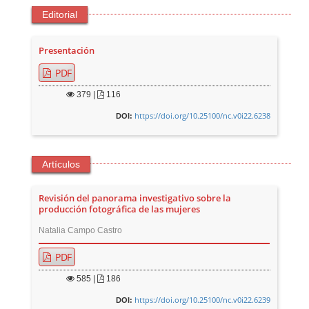
Editorial
Presentación
PDF
379
|
116
https://doi.org/10.25100/nc.v0i22.6238
DOI:
Artículos
Revisión del panorama investigativo sobre la
producción fotográfica de las mujeres
Natalia Campo Castro
PDF
585
|
186
https://doi.org/10.25100/nc.v0i22.6239
DOI: