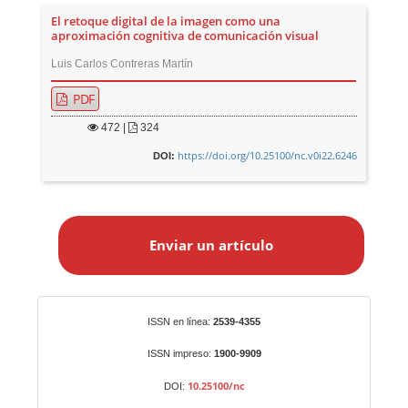
El retoque digital de la imagen como una
aproximación cognitiva de comunicación visual
Luis Carlos Contreras Martín
PDF
472
|
324
https://doi.org/10.25100/nc.v0i22.6246
DOI:
E
n
Enviar un artículo
v
i
a
r
Identificadores
ISSN en línea:
2539-4355
u
n
ISSN impreso:
1900-9909
a
10.25100/nc
DOI:
r