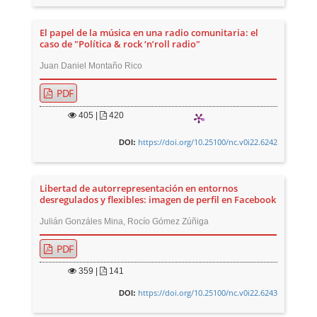
El papel de la música en una radio comunitaria: el
caso de "Política & rock ‘n’roll radio"
Juan Daniel Montaño Rico
PDF
405
|
420
https://doi.org/10.25100/nc.v0i22.6242
DOI:
Libertad de autorrepresentación en entornos
desregulados y flexibles: imagen de perfil en Facebook
Julián Gonzáles Mina, Rocío Gómez Zúñiga
PDF
359
|
141
https://doi.org/10.25100/nc.v0i22.6243
DOI: