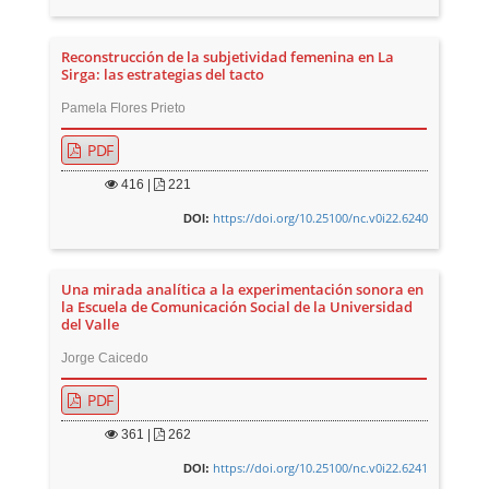
Reconstrucción de la subjetividad femenina en La
Sirga: las estrategias del tacto
Pamela Flores Prieto
PDF
416
|
221
https://doi.org/10.25100/nc.v0i22.6240
DOI:
Una mirada analítica a la experimentación sonora en
la Escuela de Comunicación Social de la Universidad
del Valle
Jorge Caicedo
PDF
361
|
262
https://doi.org/10.25100/nc.v0i22.6241
DOI: