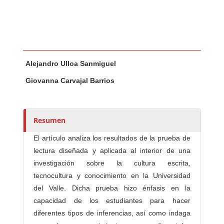
Contenido principal del artículo
A
Alejandro Ulloa Sanmiguel
u
t
Giovanna Carvajal Barrios
o
r
e
Resumen
s
/
El artículo analiza los resultados de la prueba de
a
lectura diseñada y aplicada al interior de una
s
investigación sobre la cultura escrita,
tecnocultura y conocimiento en la Universidad
del Valle. Dicha prueba hizo énfasis en la
capacidad de los estudiantes para hacer
diferentes tipos de inferencias, así como indaga