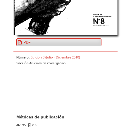
PDF
Edición 8 (Julio - Diciembre 2010)
Número:
Sección
Artículos de investigación
Métricas de publicación
395
|
205