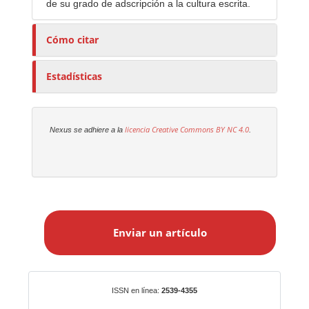
de su grado de adscripción a la cultura escrita.
Cómo citar
Estadísticas
licencia Creative Commons
BY NC 4.0
Nexus se adhiere a la
.
E
n
Enviar un artículo
v
i
a
r
Identificadores
ISSN en línea:
2539-4355
u