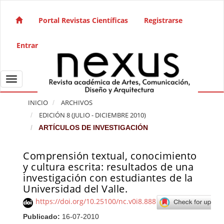
Salto rápido al contenido de la página
Navegación principal
Portal Revistas Científicas
Registrarse
Contenido principal
Barra lateral
Entrar
Toggle navigation
INICIO
ARCHIVOS
EDICIÓN 8 (JULIO - DICIEMBRE 2010)
ARTÍCULOS DE INVESTIGACIÓN
Comprensión textual, conocimiento
Barra lateral del artículo
y cultura escrita: resultados de una
investigación con estudiantes de la
Universidad del Valle.
https://doi.org/10.25100/nc.v0i8.888
Publicado:
16-07-2010