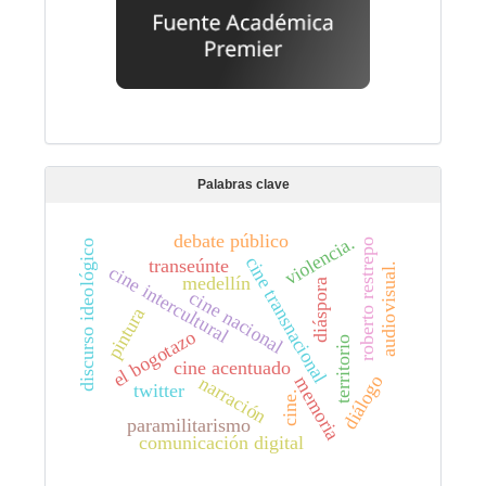
Palabras clave
debate público
violencia.
roberto restrepo
discurso ideológico
cine transnacional
transeúnte
audiovisual.
cine intercultural
medellín
diáspora
cine nacional
pintura
el bogotazo
territorio
cine acentuado
diálogo
narración
memoria
twitter
cine.
paramilitarismo
comunicación digital