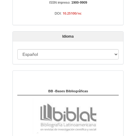
n
ISSN impreso:
1900-9909
a
10.25100/nc
DOI:
r
t
í
Idioma
c
u
I
l
o
d
i
Indexado en:
o
m
a
BB -Bases Bibliográficas