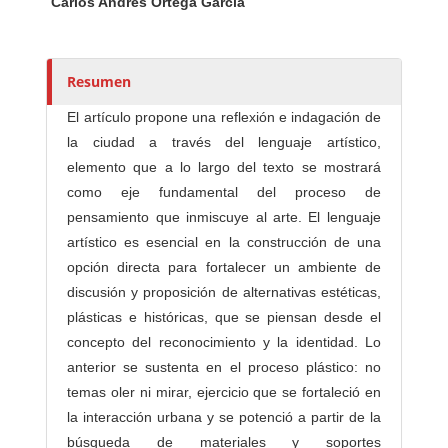
Carlos Andrés Ortega García
u
t
o
r
Resumen
e
El artículo propone una reflexión e indagación de
s
la ciudad a través del lenguaje artístico,
/
elemento que a lo largo del texto se mostrará
a
como eje fundamental del proceso de
s
pensamiento que inmiscuye al arte. El lenguaje
artístico es esencial en la construcción de una
opción directa para fortalecer un ambiente de
discusión y proposición de alternativas estéticas,
plásticas e históricas, que se piensan desde el
concepto del reconocimiento y la identidad. Lo
anterior se sustenta en el proceso plástico: no
temas oler ni mirar, ejercicio que se fortaleció en
la interacción urbana y se potenció a partir de la
búsqueda de materiales y soportes