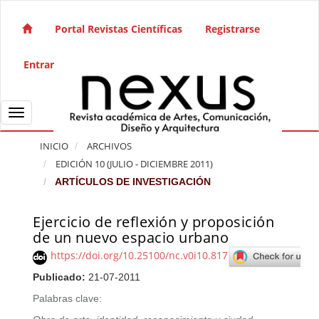
Salto rápido al contenido de la página
Navegación principal
Portal Revistas Científicas
Registrarse
Contenido principal
Barra lateral
Entrar
Toggle navigation
INICIO
ARCHIVOS
EDICIÓN 10 (JULIO - DICIEMBRE 2011)
ARTÍCULOS DE INVESTIGACIÓN
Ejercicio de reflexión y proposición
Barra lateral del artículo
de un nuevo espacio urbano
https://doi.org/10.25100/nc.v0i10.817
Publicado:
21-07-2011
Palabras clave: