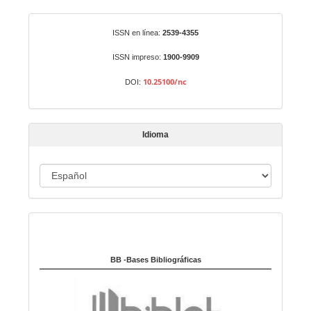
a
r
Identificadores
ISSN en línea:
2539-4355
u
n
ISSN impreso:
1900-9909
a
10.25100/nc
DOI:
r
t
í
Idioma
c
u
I
l
o
d
i
Indexado en:
o
m
a
BB -Bases Bibliográficas