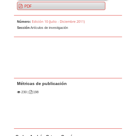
PDF
Edición 10 (Julio - Diciembre 2011)
Número:
Sección
Artículos de investigación
Métricas de publicación
230
|
198
Contenido principal del artículo
A