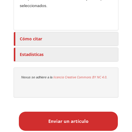
seleccionados.
Cómo citar
Estadísticas
licencia Creative Commons
BY NC 4.0
Nexus se adhiere a la
.
E
n
Enviar un artículo
v
i