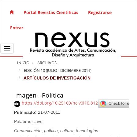
Salto rápido al contenido de la página
Navegación principal
Portal Revistas Científicas
Registrarse
Contenido principal
Barra lateral
Entrar
Toggle navigation
INICIO
ARCHIVOS
EDICIÓN 10 (JULIO - DICIEMBRE 2011)
ARTÍCULOS DE INVESTIGACIÓN
Imagen - Política
Barra lateral del artículo
https://doi.org/10.25100/nc.v0i10.812
Publicado:
21-07-2011
Palabras clave:
Comunicación
,
política
,
cultura
,
tecnologías