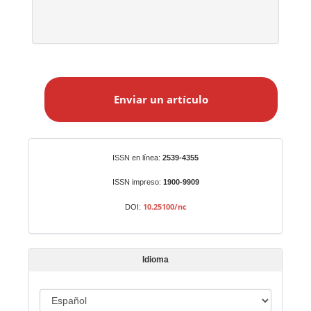
E
n
Enviar un artículo
v
i
a
r
Identificadores
ISSN en línea:
2539-4355
u
n
ISSN impreso:
1900-9909
a
10.25100/nc
DOI:
r
t
í
Idioma
c
u
I
l