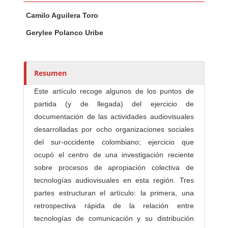
Contenido principal del artículo
A
Camilo Aguilera Toro
u
t
Gerylee Polanco Uribe
o
r
e
Resumen
s
/
Este artículo recoge algunos de los puntos de
a
partida (y de llegada) del ejercicio de
s
documentación de las actividades audiovisuales
desarrolladas por ocho organizaciones sociales
del sur-occidente colombiano; ejercicio que
ocupó el centro de una investigación reciente
sobre procesos de apropiación colectiva de
tecnologías audiovisuales en esta región. Tres
partes estructuran el artículo: la primera, una
retrospectiva rápida de la relación entre
tecnologías de comunicación y su distribución