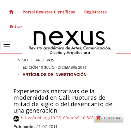
Salto rápido al contenido de la página
Navegación principal
Portal Revistas Científicas
Registrarse
Contenido principal
Barra lateral
Entrar
Toggle navigation
INICIO
ARCHIVOS
EDICIÓN 10 (JULIO - DICIEMBRE 2011)
ARTÍCULOS DE INVESTIGACIÓN
Experiencias narrativas de la
Barra lateral del artículo
modernidad en Cali: rupturas de
mitad de siglo o del desencanto de
una generación
https://doi.org/10.25100/nc.v0i10.808
Publicado:
21-07-2011