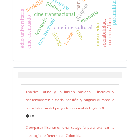
paramilitarismo
medellín
pintura
diáspora
memoria
adio universitaria
cine transnacional
cine acentuado
territorio
narcotráfico.
cine nacional
sociabilidad.
transmedia
cine intercultural
cine.
twitter
diálogo
América Latina y la ilusión nacional. Liberales y
conservadores: historia, tensión y pugnas durante la
consolidación del proyecto nacional del siglo XIX
68
Ciberparamilitarismo: una categoría para explicar la
ideología de Derecha en Colombia