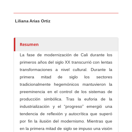
Contenido principal del artículo
A
Liliana Arias Ortiz
u
t
o
r
Resumen
e
La fase de modernización de Cali durante los
s
primeros años del siglo XX transcurrió con lentas
/
transformaciones a nivel cultural. Durante la
a
primera mitad de siglo los sectores
s
tradicionalmente hegemónicos mantuvieron la
preeminencia en el control de los sistemas de
producción simbólica. Tras la euforia de la
industrialización y el “progreso” emergió una
tendencia de reflexión y autocrítica que superó
por fin la ilusión del modernismo. Mientras que
en la primera mitad de siglo se impuso una visión