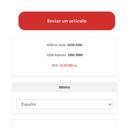
E
n
Enviar un artículo
v
i
a
r
Identificadores
ISSN en línea:
2539-4355
u
n
ISSN impreso:
1900-9909
a
10.25100/nc
DOI:
r
t
í
Idioma
c
u
I
l
o
d
i
Indexado en:
o