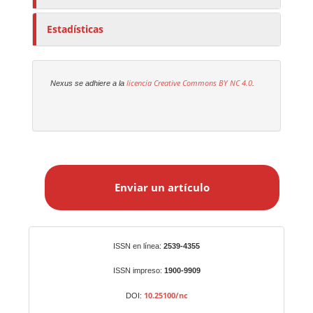
Estadísticas
licencia Creative Commons
BY NC 4.0
Nexus se adhiere a la
.
E
n
Enviar un artículo
v
i
a
r
Identificadores
ISSN en línea:
2539-4355
u
n
ISSN impreso:
1900-9909
a
10.25100/nc
DOI:
r