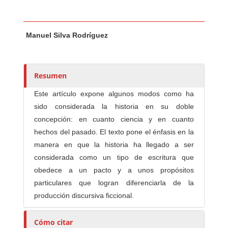
Contenido principal del artículo
A
Manuel Silva Rodríguez
u
t
o
r
Resumen
e
Este artículo expone algunos modos como ha
s
sido considerada la historia en su doble
/
concepción: en cuanto ciencia y en cuanto
a
hechos del pasado. El texto pone el énfasis en la
s
manera en que la historia ha llegado a ser
considerada como un tipo de escritura que
obedece a un pacto y a unos propósitos
particulares que logran diferenciarla de la
producción discursiva ficcional.
Cómo citar