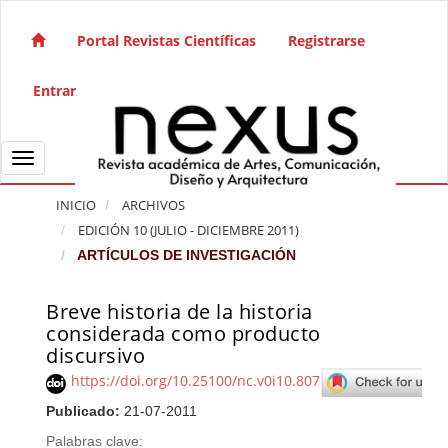
Salto rápido al contenido de la página
Navegación principal
Portal Revistas Científicas
Registrarse
Contenido principal
Barra lateral
Entrar
Toggle navigation
INICIO
ARCHIVOS
EDICIÓN 10 (JULIO - DICIEMBRE 2011)
ARTÍCULOS DE INVESTIGACIÓN
Breve historia de la historia
Barra lateral del artículo
considerada como producto
discursivo
https://doi.org/10.25100/nc.v0i10.807
Publicado:
21-07-2011
Palabras clave: