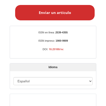
E
n
Enviar un artículo
v
i
a
r
Identificadores
ISSN en línea:
2539-4355
u
n
ISSN impreso:
1900-9909
a
10.25100/nc
DOI:
r
t
í
Idioma
c
u
I
l
o
d
i
Indexado en:
o
m