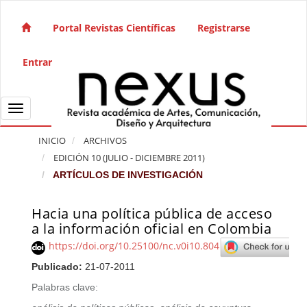
Salto rápido al contenido de la página
Navegación principal
Portal Revistas Científicas
Registrarse
Contenido principal
Barra lateral
Entrar
Toggle navigation
INICIO
ARCHIVOS
EDICIÓN 10 (JULIO - DICIEMBRE 2011)
ARTÍCULOS DE INVESTIGACIÓN
Hacia una política pública de acceso
Barra lateral del artículo
a la información oficial en Colombia
https://doi.org/10.25100/nc.v0i10.804
Publicado:
21-07-2011
Palabras clave: