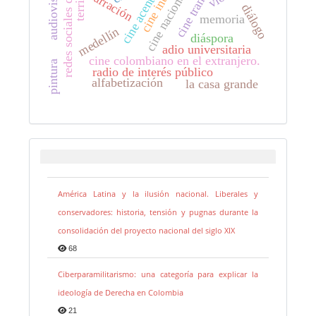
redes sociales digitales
cine acentuado
audiovisual.
narración
cine nacional
diálogo
memoria
medellín
diáspora
adio universitaria
cine colombiano en el extranjero.
pintura
radio de interés público
alfabetización
la casa grande
América Latina y la ilusión nacional. Liberales y
conservadores: historia, tensión y pugnas durante la
consolidación del proyecto nacional del siglo XIX
68
Ciberparamilitarismo: una categoría para explicar la
ideología de Derecha en Colombia
21