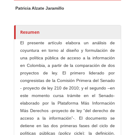
Contenido principal del artículo
A
Patricia Alzate Jaramillo
u
t
o
r
Resumen
e
El presente artículo elabora un análisis de
s
coyuntura en torno al diseño y formulación de
/
una política pública de acceso a la información
a
en Colombia, a partir de la comparación de dos
s
proyectos de ley. El primero liderado por
congresistas de la Comisión Primera del Senado
- proyecto de ley 210 de 2010; y el segundo –en
este momento cursa trámite en el Senado-
elaborado por la Plataforma Más Información
Más Derechos -proyecto de ley “del derecho de
acceso a la información”-. El documento se
detiene en las dos primeras fases del ciclo de
políticas públicas (policy cicle): la definición,