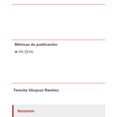
Métricas de publicación
338
|
435
Contenido principal del artículo
A
Teresita Vásquez Ramírez
u
t
o
r
Resumen