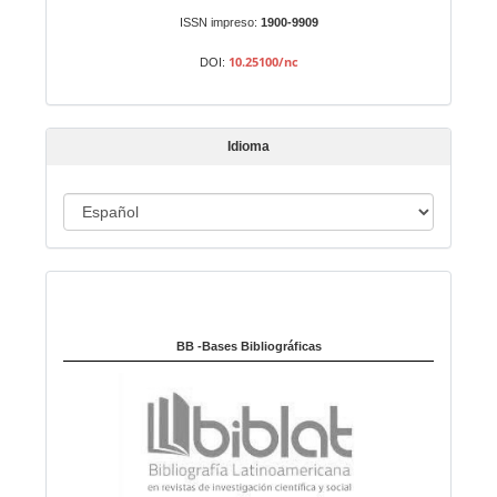
u
n
ISSN impreso:
1900-9909
a
10.25100/nc
DOI:
r
t
í
Idioma
c
u
I
l
o
d
i
Indexado en:
o
m
a
BB -Bases Bibliográficas