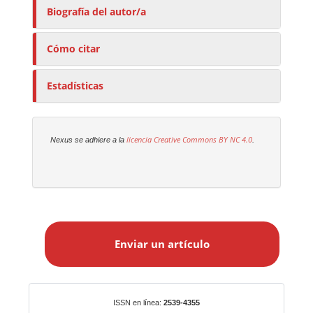
Biografía del autor/a
Cómo citar
Estadísticas
licencia Creative Commons
BY NC 4.0
Nexus se adhiere a la
.
E
n
Enviar un artículo
v
i
a
r
Identificadores
ISSN en línea:
2539-4355