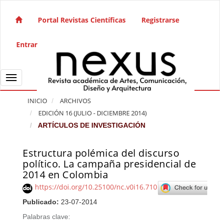
Salto rápido al contenido de la página
Navegación principal
Portal Revistas Científicas
Registrarse
Contenido principal
Barra lateral
Entrar
Toggle navigation
INICIO
ARCHIVOS
EDICIÓN 16 (JULIO - DICIEMBRE 2014)
ARTÍCULOS DE INVESTIGACIÓN
Estructura polémica del discurso
Barra lateral del artículo
político. La campaña presidencial de
2014 en Colombia
https://doi.org/10.25100/nc.v0i16.710
Publicado:
23-07-2014
Palabras clave: