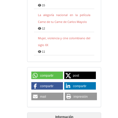
15
La alegoría nacional en la película
Carne de tu Carne de Carlos Mayolo
12
Mujer, violencia y cine colombiano del
siglo XX
11
compartir
post
compartir
compartir
mail
impresión
Información