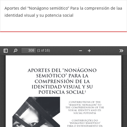
V
Aportes del “Nonágono semiótico” Para la comprensión de laa
o
identidad visual y su potencia social
l
v
De
D
e
e
r
s
a
c
l
a
o
r
s
g
d
a
e
r
t
P
a
D
l
F
l
e
s