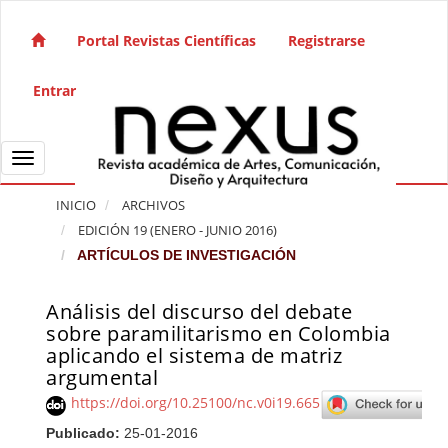
Salto rápido al contenido de la página
Navegación principal
Portal Revistas Científicas
Registrarse
Contenido principal
Barra lateral
Entrar
Toggle navigation
INICIO
ARCHIVOS
EDICIÓN 19 (ENERO - JUNIO 2016)
ARTÍCULOS DE INVESTIGACIÓN
Análisis del discurso del debate
Barra lateral del artículo
sobre paramilitarismo en Colombia
aplicando el sistema de matriz
argumental
https://doi.org/10.25100/nc.v0i19.665
Publicado:
25-01-2016