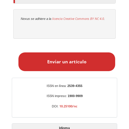
licencia Creative Commons
BY NC 4.0
Nexus se adhiere a la
.
E
n
Enviar un artículo
v
i
a
r
Identificadores
ISSN en línea:
2539-4355
u
n
ISSN impreso:
1900-9909
a
10.25100/nc
DOI:
r
t
í
Idioma