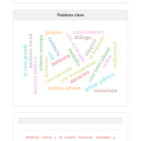
Palabras clave
conocimiento
pintura
cine acentuado
memoria social
diálogo
el bogotazo
roberto restrepo
violencia.
diáspora
audiovisual.
la casa grande
cine intercultural
medellín
cine.
memoria
twitter
discurso político
territorio
cine transnacional
cine nacional
narración
debate público
cultura urbana
transeúnte
América Latina y la ilusión nacional. Liberales y