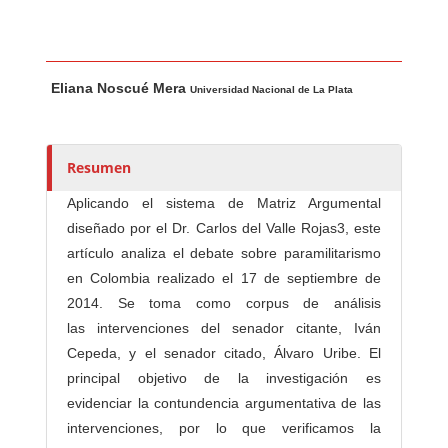
Contenido principal del artículo
A
Eliana Noscué Mera
u
Universidad Nacional de La Plata
t
o
r
Resumen
e
Aplicando el sistema de Matriz Argumental
s
diseñado por el Dr. Carlos del Valle Rojas3, este
/
artículo analiza el debate sobre paramilitarismo
a
en Colombia realizado el 17 de septiembre de
s
2014. Se toma como corpus de análisis
las intervenciones del senador citante, Iván
Cepeda, y el senador citado, Álvaro Uribe. El
principal objetivo de la investigación es
evidenciar la contundencia argumentativa de las
intervenciones, por lo que verificamos la