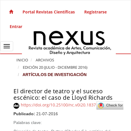
Salto rápido al contenido de la página
Navegación principal
Portal Revistas Científicas
Registrarse
Contenido principal
Barra lateral
Entrar
Toggle navigation
INICIO
ARCHIVOS
EDICIÓN 20 (JULIO - DICIEMBRE 2016)
ARTÍCULOS DE INVESTIGACIÓN
El director de teatro y el suceso
Barra lateral del artículo
escénico: el caso de Lloyd Richards
https://doi.org/10.25100/nc.v0i20.1837
Publicado:
21-07-2016
Palabras clave: