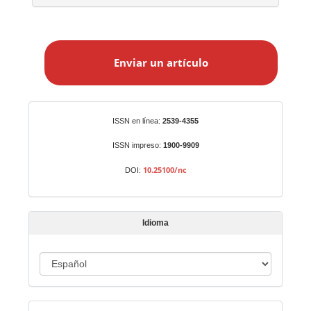
E
n
Enviar un artículo
v
i
a
r
Identificadores
ISSN en línea:
2539-4355
u
n
ISSN impreso:
1900-9909
a
10.25100/nc
DOI:
r
t
í
Idioma
c
u
I
l
o
d
i