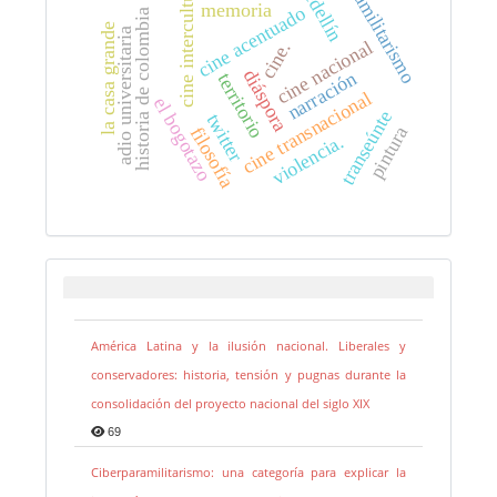
paramilitarismo
cine intercultural
medellín
memoria
cine acentuado
historia de colombia
la casa grande
adio universitaria
cine nacional
cine.
diáspora
narración
territorio
cine transnacional
el bogotazo
transeúnte
twitter
pintura
filosofía
violencia.
América Latina y la ilusión nacional. Liberales y
conservadores: historia, tensión y pugnas durante la
consolidación del proyecto nacional del siglo XIX
69
Ciberparamilitarismo: una categoría para explicar la