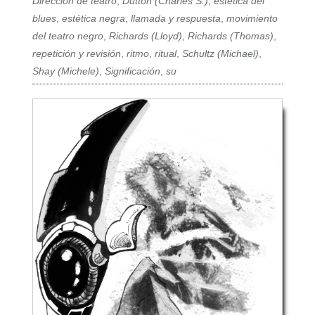
Dirección de teatro
,
Dutton (Charles S.)
,
estética del
blues
,
estética negra
,
llamada y respuesta
,
movimiento
del teatro negro
,
Richards (Lloyd)
,
Richards (Thomas)
,
repetición y revisión
,
ritmo
,
ritual
,
Schultz (Michael)
,
Shay (Michele)
,
Significación
,
su