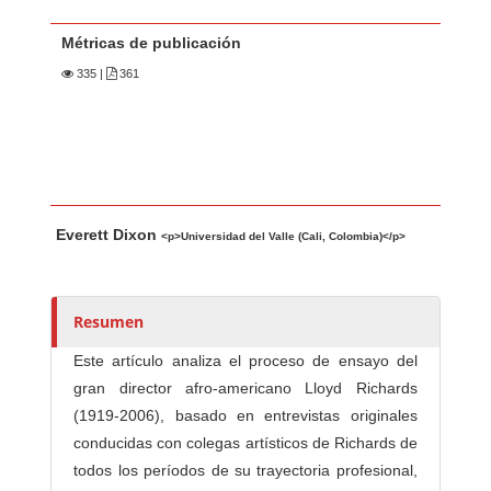
Métricas de publicación
335
|
361
Contenido principal del artículo
A
Everett Dixon
u
<p>Universidad del Valle (Cali, Colombia)</p>
t
o
r
Resumen
e
Este artículo analiza el proceso de ensayo del
s
gran director afro-americano Lloyd Richards
/
(1919-2006), basado en entrevistas originales
a
conducidas con colegas artísticos de Richards de
s
todos los períodos de su trayectoria profesional,