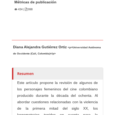
Métricas de publicación
434
|
998
Contenido principal del artículo
A
Diana Alejandra Gutiérrez Ortiz
u
<p>Universidad Autónoma
t
de Occidente (Cali, Colombia)</p>
o
r
e
Resumen
s
Este artículo propone la revisión de algunos de
/
los personajes femeninos del cine colombiano
a
producido durante la década del ochenta. Al
s
abordar cuestiones relacionadas con la violencia
de la primera mitad del siglo XX, los
largometrajes tenidos en cuenta para la