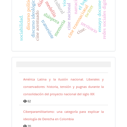
redes sociales digitales
ensayo documental
narración
discurso político
discurso ideológico
medellín
cine nacional
cine transnacional
twitter
cine acentuado
diáspora
sociabilidad.
memoria
transeúnte
territorio
cine.
América Latina y la ilusión nacional. Liberales y
conservadores: historia, tensión y pugnas durante la
consolidación del proyecto nacional del siglo XIX
62
Ciberparamilitarismo: una categoría para explicar la
ideología de Derecha en Colombia
20