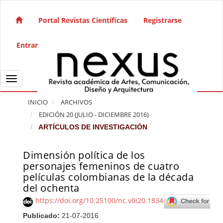
Salto rápido al contenido de la página
Navegación principal
Portal Revistas Científicas
Registrarse
Contenido principal
Barra lateral
Entrar
Toggle navigation
INICIO
ARCHIVOS
EDICIÓN 20 (JULIO - DICIEMBRE 2016)
ARTÍCULOS DE INVESTIGACIÓN
Dimensión política de los
Barra lateral del artículo
personajes femeninos de cuatro
películas colombianas de la década
del ochenta
https://doi.org/10.25100/nc.v0i20.1834
Publicado:
21-07-2016