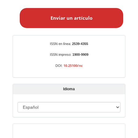
E
n
Enviar un artículo
v
i
a
r
Identificadores
ISSN en línea:
2539-4355
u
n
ISSN impreso:
1900-9909
a
10.25100/nc
DOI:
r
t
í
Idioma
c
u
I
l
o
d
i
Indexado en:
o
m