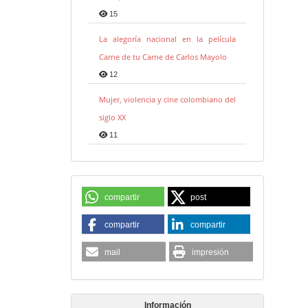
15
La alegoría nacional en la película
Carne de tu Carne de Carlos Mayolo
12
Mujer, violencia y cine colombiano del
siglo XX
11
compartir
post
compartir
compartir
mail
impresión
Información