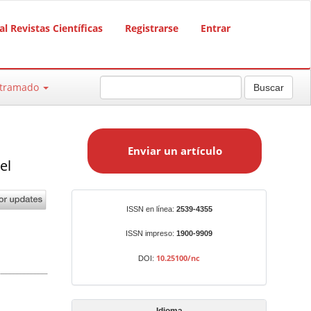
al Revistas Científicas
Registrarse
Entrar
ntramado
Buscar
E
n
Enviar un artículo
v
el
i
a
r
Identificadores
ISSN en línea:
2539-4355
u
n
ISSN impreso:
1900-9909
a
10.25100/nc
DOI:
r
t
í