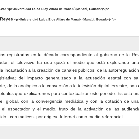
avo
<p>Universidad Laica Eloy Alfaro de Manabí (Manabí, Ecuador)</p>
 Reyes
<p>Universidad Laica Eloy Alfaro de Manabí (Manabí, Ecuador)</p>
os registrados en la década correspondiente al gobierno de la Rev
dor, el televisivo ha sido quizá el medio que está explorando un
a incautación a la creación de canales públicos; de la autorregulación
gislativa; del impacto generalizado a la acusación estatal con sa
nte, de lo analógico a la conversión a la televisión digital terrestre, son
ptuales que explicaremos para contextualizar este periodo. Es esta u
vel global, con la convergencia mediática y con la dotación de un
re el espectador y el medio, fruto de la activación de las audienci
ido –con matices- por erigirse Internet como medio referencial.