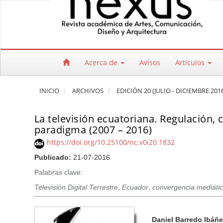
Salto rápido al contenido de la página
Navegación principal
Contenido principal
Barra lateral
Acerca de
Avisos
Artículos
INICIO
ARCHIVOS
EDICIÓN 20 (JULIO - DICIEMBRE 201
La televisión ecuatoriana. Regulación, 
paradigma (2007 – 2016)
https://doi.org/10.25100/nc.v0i20.1832
Publicado:
21-07-2016
Palabras clave:
Televisión Digital Terrestre
,
Ecuador
,
convergencia mediáti
Barra lateral del artículo
Contenido princi
A
Daniel Barredo Ibáñ