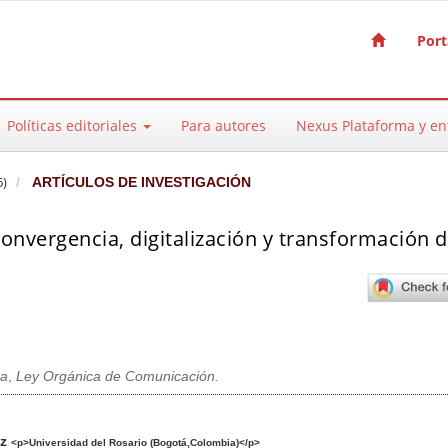
Port
Políticas editoriales
Para autores
Nexus Plataforma y e
6)
ARTÍCULOS DE INVESTIGACIÓN
convergencia, digitalización y transformación d
ca
,
Ley Orgánica de Comunicación.
pal del artículo
ez
<p>Universidad del Rosario (Bogotá,Colombia)</p>