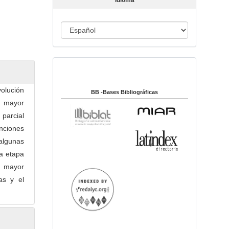
Idioma
c
u
I
l
o
d
i
Indexado en:
o
m
olución
a
BB -Bases Bibliográficas
a mayor
 parcial
nciones
 algunas
na etapa
a mayor
as y el