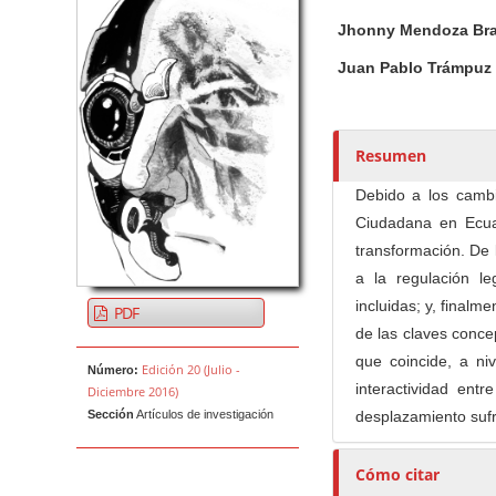
u
t
Jhonny Mendoza Br
o
Juan Pablo Trámpuz
r
e
s
Resumen
/
a
Debido a los cambi
s
Ciudadana en Ecua
transformación. De l
a la regulación le
incluidas; y, finalme
PDF
de las claves conce
que coincide, a ni
Edición 20 (Julio -
Número:
interactividad ent
Diciembre 2016)
Sección
Artículos de investigación
desplazamiento sufr
Cómo citar