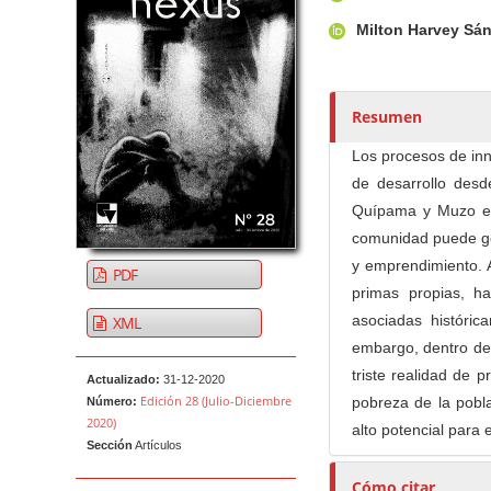
u
t
Milton Harvey Sá
o
r
e
Resumen
s
/
Los procesos de inn
a
de desarrollo desd
s
Quípama y Muzo en 
comunidad puede ge
y emprendimiento. 
PDF
primas propias, h
asociadas históric
XML
embargo, dentro de
triste realidad de 
Actualizado:
31-12-2020
Edición 28 (Julio-Diciembre
pobreza de la pobl
Número:
2020)
alto potencial para
Sección
Artículos
Cómo citar