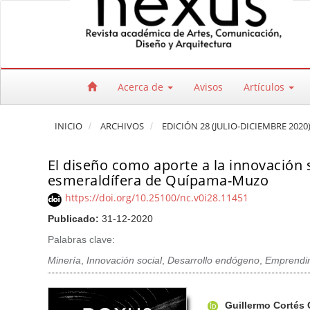
Salto rápido al contenido de la página
Navegación principal
Contenido principal
Barra lateral
Acerca de
Avisos
Artículos
INICIO
ARCHIVOS
EDICIÓN 28 (JULIO-DICIEMBRE 2020
El diseño como aporte a la innovación
esmeraldífera de Quípama-Muzo
https://doi.org/10.25100/nc.v0i28.11451
Publicado:
31-12-2020
Palabras clave:
Minería
,
Innovación social
,
Desarrollo endógeno
,
Emprendi
Barra lateral del artículo
Contenido princi
A
Guillermo Cortés