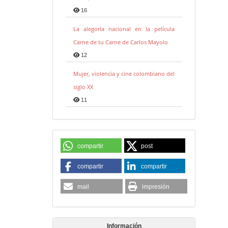
16
La alegoría nacional en la película
Carne de tu Carne de Carlos Mayolo
12
Mujer, violencia y cine colombiano del
siglo XX
11
compartir
post
compartir
compartir
mail
impresión
Información