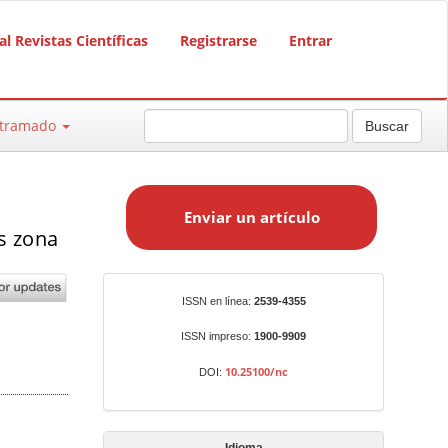
al Revistas Científicas
Registrarse
Entrar
ntramado
Buscar
E
n
Enviar un artículo
v
s zona
i
a
r
Identificadores
ISSN en línea:
2539-4355
u
n
ISSN impreso:
1900-9909
a
10.25100/nc
DOI:
r
t
í