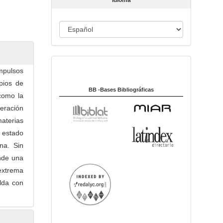
Idioma
c
u
I
l
o
d
i
Indexado en:
o
mpulsos
m
pios de
a
BB -Bases Bibliográficas
como la
eración
aterias
 estado
na. Sin
nde una
 extrema
lda con