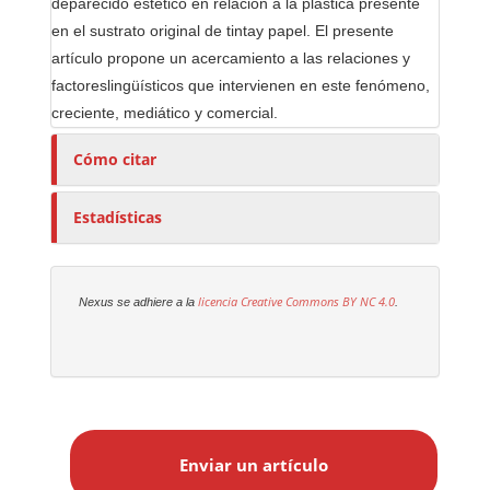
deparecido estético en relación a la plástica presente
en el sustrato original de tintay papel. El presente
artículo propone un acercamiento a las relaciones y
factoreslingüísticos que intervienen en este fenómeno,
creciente, mediático y comercial.
Cómo citar
Estadísticas
licencia Creative Commons
BY NC 4.0
Nexus se adhiere a la
.
E
n
Enviar un artículo
v