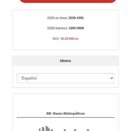
i
a
r
Identificadores
ISSN en línea:
2539-4355
u
n
ISSN impreso:
1900-9909
a
10.25100/nc
DOI:
r
t
í
Idioma
c
u
I
l
o
d
i
Indexado en:
o
m
a
BB -Bases Bibliográficas