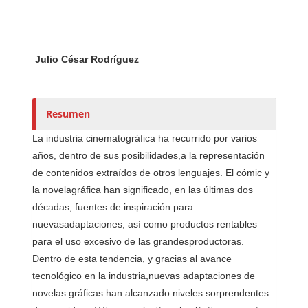
Contenido principal del artículo
A
Julio César Rodríguez
u
t
o
r
Resumen
e
La industria cinematográfica ha recurrido por varios
s
años, dentro de sus posibilidades,a la representación
/
de contenidos extraídos de otros lenguajes. El cómic y
a
la novelagráfica han significado, en las últimas dos
s
décadas, fuentes de inspiración para
nuevasadaptaciones, así como productos rentables
para el uso excesivo de las grandesproductoras.
Dentro de esta tendencia, y gracias al avance
tecnológico en la industria,nuevas adaptaciones de
novelas gráficas han alcanzado niveles sorprendentes