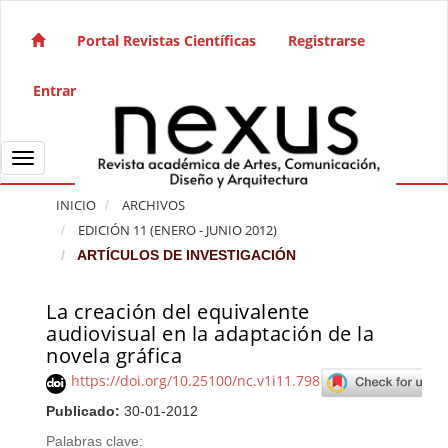
Salto rápido al contenido de la página
Navegación principal
Portal Revistas Científicas
Registrarse
Contenido principal
Barra lateral
Entrar
Toggle navigation
INICIO
ARCHIVOS
EDICIÓN 11 (ENERO - JUNIO 2012)
ARTÍCULOS DE INVESTIGACIÓN
La creación del equivalente
Barra lateral del artículo
audiovisual en la adaptación de la
novela gráfica
https://doi.org/10.25100/nc.v1i11.798
Publicado:
30-01-2012
Palabras clave: