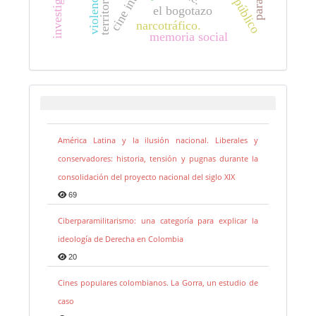
debate público
violencia.
territorio
el bogotazo
narcotráfico.
memoria social
América Latina y la ilusión nacional. Liberales y
conservadores: historia, tensión y pugnas durante la
consolidación del proyecto nacional del siglo XIX
69
Ciberparamilitarismo: una categoría para explicar la
ideología de Derecha en Colombia
20
Cines populares colombianos. La Gorra, un estudio de
caso