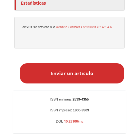
Estadísticas
licencia Creative Commons
BY NC 4.0
Nexus se adhiere a la
.
E
n
Enviar un artículo
v
i
a
r
Identificadores
ISSN en línea:
2539-4355
u
n
ISSN impreso:
1900-9909
a
10.25100/nc
DOI:
r
t