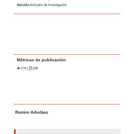
Sección
Artículos de investigación
Métricas de publicación
278
|
188
Contenido principal del artículo
A
Ramiro Arbeláez
u
t
o