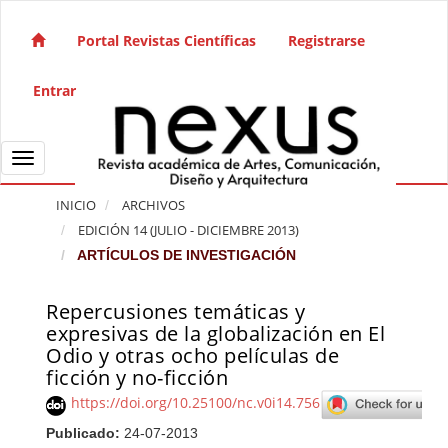
Salto rápido al contenido de la página
Navegación principal
Portal Revistas Científicas
Registrarse
Contenido principal
Barra lateral
Entrar
Toggle navigation
INICIO
ARCHIVOS
EDICIÓN 14 (JULIO - DICIEMBRE 2013)
ARTÍCULOS DE INVESTIGACIÓN
Repercusiones temáticas y
Barra lateral del artículo
expresivas de la globalización en El
Odio y otras ocho películas de
ficción y no-ficción
https://doi.org/10.25100/nc.v0i14.756
Publicado:
24-07-2013