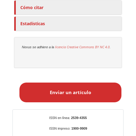
Cómo citar
Estadísticas
licencia Creative Commons
BY NC 4.0
Nexus se adhiere a la
.
E
n
Enviar un artículo
v
i
a
r
Identificadores
ISSN en línea:
2539-4355
u
n
ISSN impreso:
1900-9909