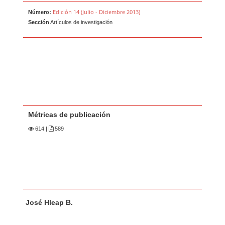
Edición 14 (Julio - Diciembre 2013)
Número:
Sección
Artículos de investigación
Métricas de publicación
614
|
589
Contenido principal del artículo
A
José Hleap B.
u
t