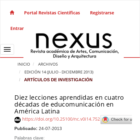
Salto rápido al contenido de la página
Navegación principal
Portal Revistas Científicas
Registrarse
Contenido principal
Barra lateral
Entrar
Toggle navigation
INICIO
ARCHIVOS
EDICIÓN 14 (JULIO - DICIEMBRE 2013)
ARTÍCULOS DE INVESTIGACIÓN
Diez lecciones aprendidas en cuatro
Barra lateral del artículo
décadas de educomunicación en
América Latina
https://doi.org/10.25100/nc.v0i14.752
Publicado:
24-07-2013
Palabras clave: