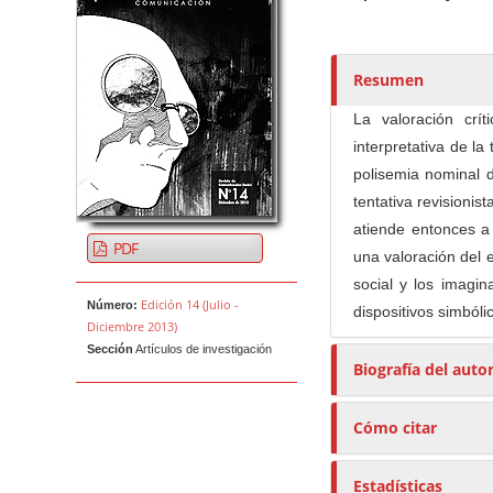
u
t
o
r
Resumen
e
La valoración crí
s
interpretativa de l
/
polisemia nominal d
a
tentativa revisionist
s
atiende entonces a 
PDF
una valoración del 
social y los imagin
Edición 14 (Julio -
Número:
dispositivos simbóli
Diciembre 2013)
Sección
Artículos de investigación
Biografía del auto
Cómo citar
Estadísticas