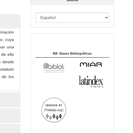
Idioma
c
u
I
l
o
d
i
imación
Indexado en:
o
co, cuya
m
uar una
a
BB -Bases Bibliográficas
 de ello
os desde
estatuto
a de los