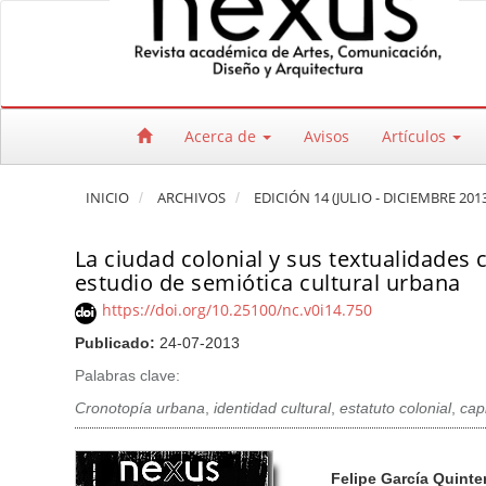
Salto rápido al contenido de la página
Navegación principal
Contenido principal
Barra lateral
Acerca de
Avisos
Artículos
INICIO
ARCHIVOS
EDICIÓN 14 (JULIO - DICIEMBRE 201
La ciudad colonial y sus textualidades
estudio de semiótica cultural urbana
https://doi.org/10.25100/nc.v0i14.750
Publicado:
24-07-2013
Palabras clave:
Cronotopía urbana
,
identidad cultural
,
estatuto colonial
,
cap
Barra lateral del artículo
Contenido princi
A
Felipe García Quinte