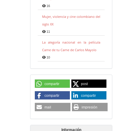
16
Mujer, violencia y cine colombiano del
siglo XX
11
La alegoría nacional en la película
Carne de tu Carne de Carlos Mayolo
10
compartir
post
compartir
compartir
mail
impresión
Información