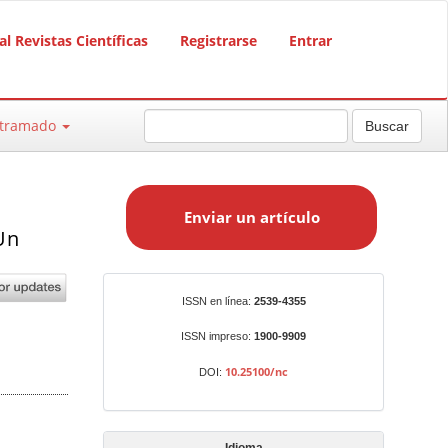
al Revistas Científicas
Registrarse
Entrar
ntramado
Buscar
E
n
Enviar un artículo
v
Un
i
a
r
Identificadores
ISSN en línea:
2539-4355
u
n
ISSN impreso:
1900-9909
a
10.25100/nc
DOI:
r
t
í