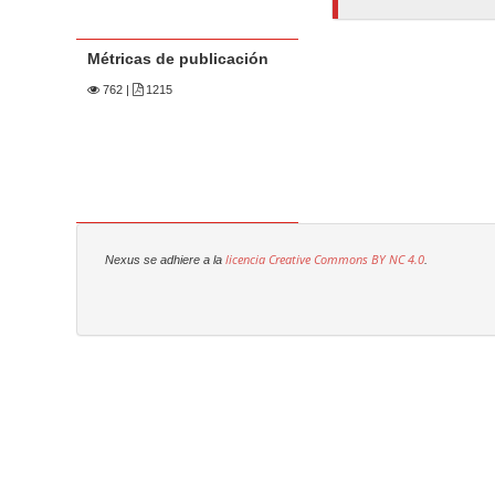
Métricas de publicación
762
|
1215
licencia Creative Commons
BY NC 4.0
Nexus se adhiere a la
.