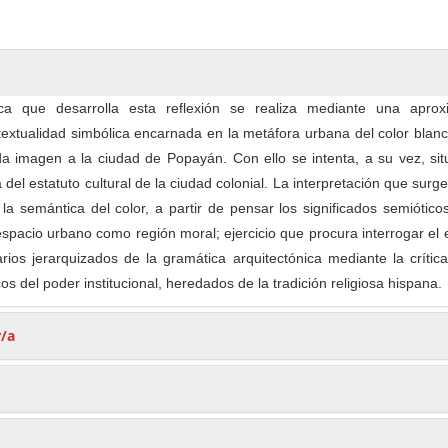
tica que desarrolla esta reflexión se realiza mediante una aprox
a textualidad simbólica encarnada en la metáfora urbana del color blan
a imagen a la ciudad de Popayán. Con ello se intenta, a su vez, sit
a del estatuto cultural de la ciudad colonial. La interpretación que surge
la semántica del color, a partir de pensar los significados semiótic
espacio urbano como región moral; ejercicio que procura interrogar el 
arios jerarquizados de la gramática arquitectónica mediante la crític
cos del poder institucional, heredados de la tradición religiosa hispana.
r/a