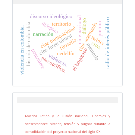
discurso ideológico
cine nacional
radio de interés público
diálogo
diáspora
territorio
cine acentuado
pintura
historia de colombia
cine transnacional
violencia en colombia.
narración
cine intercultural
twitter
filosofía
cine.
memoria
el bogotazo
transeúnte
medellín
violencia.
narcotráfico.
América Latina y la ilusión nacional. Liberales y
conservadores: historia, tensión y pugnas durante la
consolidación del proyecto nacional del siglo XIX