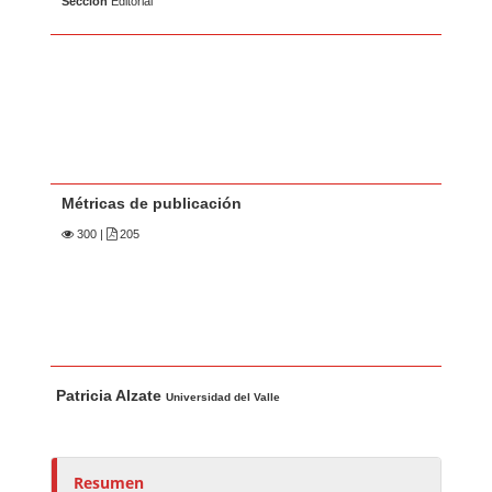
Sección
Editorial
Métricas de publicación
300
|
205
Contenido principal del artículo
A
Patricia Alzate
u
Universidad del Valle
t
o
r
Resumen