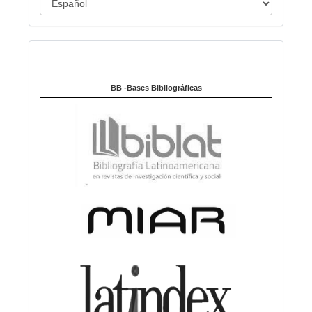
l
o
d
i
Indexado en:
o
m
a
BB -Bases Bibliográficas