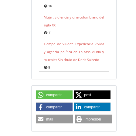
16
Mujer, violencia y cine colombiano del
siglo XX
11
Tiempo de viudez. Experiencia vivida
y agencia política en La casa viuda y
muebles Sin título de Doris Salcedo
9
compartir
post
compartir
compartir
mail
impresión