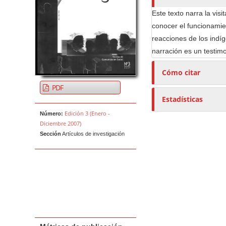
e
Este texto narra la vis
s
conocer el funcionamie
/
reacciones de los indí
a
narración es un testimo
s
Cómo citar
PDF
Estadísticas
Edición 3 (Enero -
Número:
Diciembre 2007)
Sección
Artículos de investigación