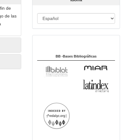
Idioma
c
fin de
u
go de las
I
l
a
o
d
i
Indexado en:
o
m
a
BB -Bases Bibliográficas