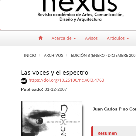
Salto rápido al contenido de la página
Navegación principal
Contenido principal
Barra lateral
Acerca de
Avisos
Artículos
INICIO
ARCHIVOS
EDICIÓN 3 (ENERO - DICIEMBRE 200
Las voces y el espectro
https://doi.org/10.25100/nc.v0i3.4763
Publicado:
01-12-2007
Barra lateral del artículo
Contenido princi
A
Juan Carlos Pino Co
u
t
o
r
Resumen