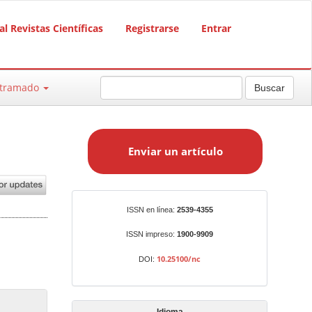
al Revistas Científicas
Registrarse
Entrar
ntramado
Buscar
E
n
Enviar un artículo
v
i
a
r
Identificadores
ISSN en línea:
2539-4355
u
n
ISSN impreso:
1900-9909
a
10.25100/nc
DOI:
r
t
í