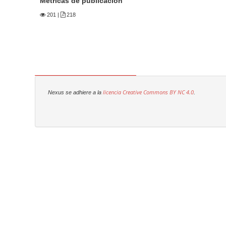
Métricas de publicación
201
|
218
licencia Creative Commons
BY NC 4.0
Nexus se adhiere a la
.