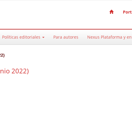
Port
Políticas editoriales
Para autores
Nexus Plataforma y e
2)
unio 2022)