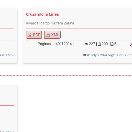
Cruzando la Línea
Álvaro Ricardo Herrera Zarate
PDF
XML
Páginas : e40112014 |
227
|
200 |
5
0i31.12266
https://doi.org/10.25100/n
DOI:
0i31.12267