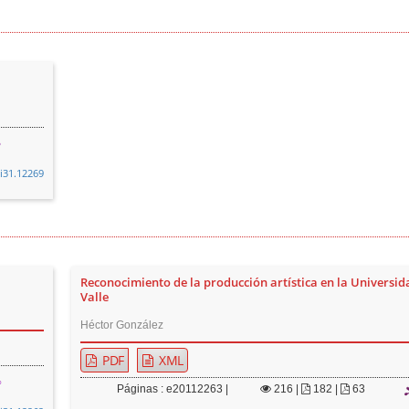
0i31.12269
Reconocimiento de la producción artística en la Universid
Valle
Héctor González
PDF
XML
Páginas : e20112263 |
216
|
182 |
63