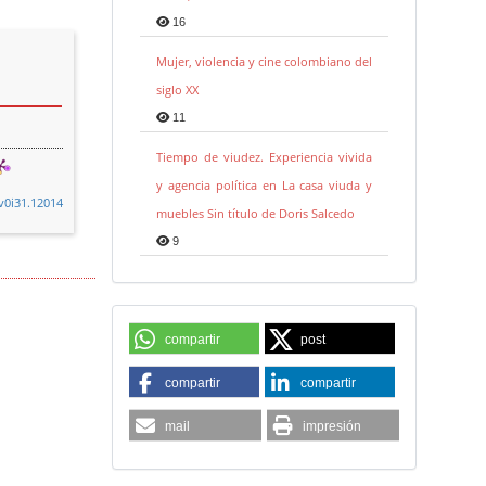
16
Mujer, violencia y cine colombiano del
siglo XX
11
Tiempo de viudez. Experiencia vivida
y agencia política en La casa viuda y
.v0i31.12014
muebles Sin título de Doris Salcedo
9
compartir
post
compartir
compartir
mail
impresión