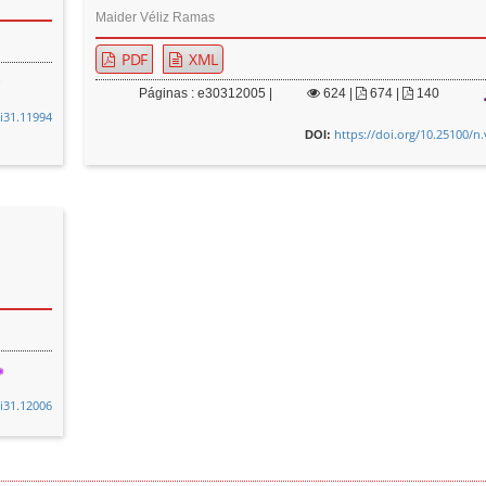
Maider Véliz Ramas
PDF
XML
Páginas : e30312005 |
624
|
674 |
140
0i31.11994
https://doi.org/10.25100/n
DOI:
0i31.12006