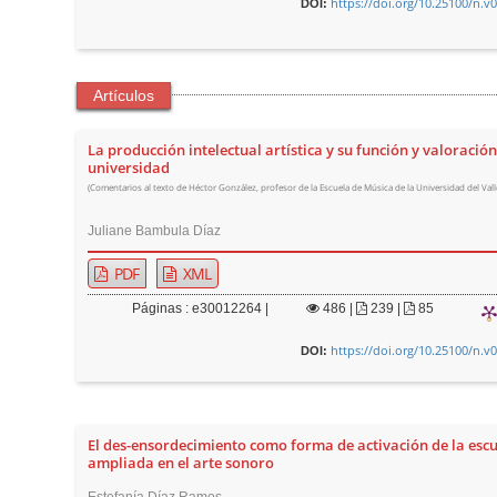
https://doi.org/10.25100/n.v
DOI:
Artículos
La producción intelectual artística y su función y valoración
universidad
(Comentarios al texto de Héctor González, profesor de la Escuela de Música de la Universidad del Vall
Juliane Bambula Díaz
PDF
XML
Páginas : e30012264 |
486
|
239 |
85
https://doi.org/10.25100/n.v
DOI:
El des-ensordecimiento como forma de activación de la esc
ampliada en el arte sonoro
Estefanía Díaz Ramos