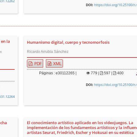
0i31.12262
https://doi.org/10.25100/n
DOI:
 en la
Humanismo digital, cuerpo y tecnomorfosis
Ricardo Arrubla Sánchez
e)
PDF
XML
Páginas : e30112265 |
779
|
597 |
400
https://doi.org/10.25100/n
DOI:
0i31.12264
ucha
El conocimiento artístico aplicado en los videojuegos. La
implementación de los fundamentos artísticos y la influenc
artistas Seurat, Friedrich, Escher y Hokusai en su estética