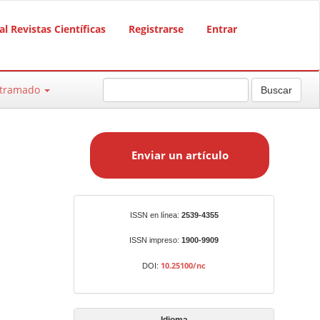
al Revistas Científicas
Registrarse
Entrar
ntramado
Buscar
E
n
Enviar un artículo
v
i
a
r
Identificadores
ISSN en línea:
2539-4355
u
n
ISSN impreso:
1900-9909
a
10.25100/nc
DOI:
r
t
í