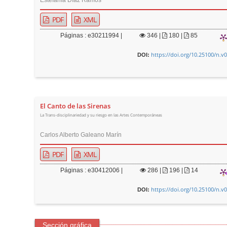
PDF
XML
Páginas : e30211994 |
346
|
180 |
85
https://doi.org/10.25100/n.v
DOI:
El Canto de las Sirenas
La Trans-disciplinariedad y su riesgo en las Artes Contemporáneas
Carlos Alberto Galeano Marín
PDF
XML
Páginas : e30412006 |
286
|
196 |
14
https://doi.org/10.25100/n.v
DOI:
Sección gráfica