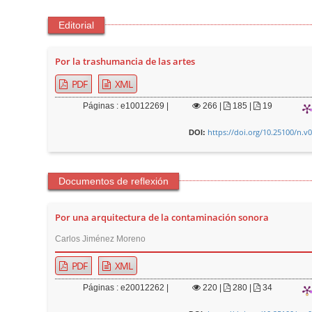
Editorial
Por la trashumancia de las artes
PDF
XML
Páginas : e10012269 |
266
|
185 |
19
https://doi.org/10.25100/n.v
DOI:
Documentos de reflexión
Por una arquitectura de la contaminación sonora
Carlos Jiménez Moreno
PDF
XML
Páginas : e20012262 |
220
|
280 |
34