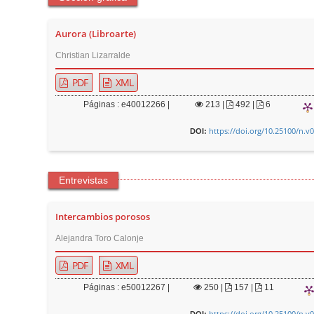
Aurora (Libroarte)
Christian Lizarralde
PDF
XML
Páginas : e40012266 |
213
|
492 |
6
https://doi.org/10.25100/n.v
DOI:
Entrevistas
Intercambios porosos
Alejandra Toro Calonje
PDF
XML
Páginas : e50012267 |
250
|
157 |
11
https://doi.org/10.25100/n.v
DOI: