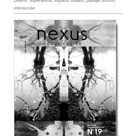
Diseño
,
experiencia
,
espacio urbano
,
paisaje sonoro
,
interacción.