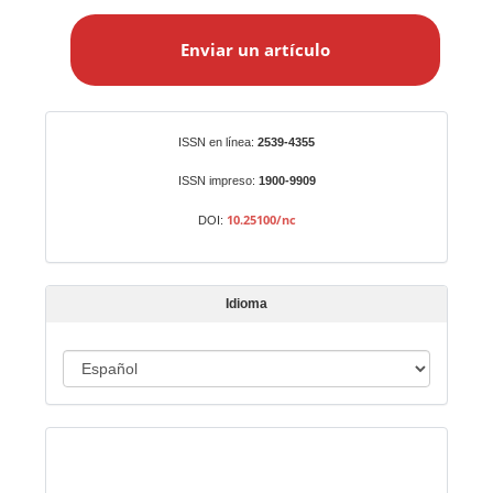
E
n
Enviar un artículo
v
i
a
r
Identificadores
ISSN en línea:
2539-4355
u
n
ISSN impreso:
1900-9909
a
10.25100/nc
DOI:
r
t
í
Idioma
c
u
I
l
o
d
i
Indexado en:
o
m