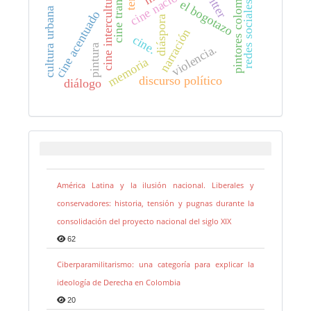
redes sociales digitales
pintores colombianos.
cine nacional
twitter
cine intercultural
el bogotazo
cultura urbana
cine acentuado
diáspora
narración
cine.
violencia.
pintura
memoria
discurso político
diálogo
América Latina y la ilusión nacional. Liberales y
conservadores: historia, tensión y pugnas durante la
consolidación del proyecto nacional del siglo XIX
62
Ciberparamilitarismo: una categoría para explicar la
ideología de Derecha en Colombia
20