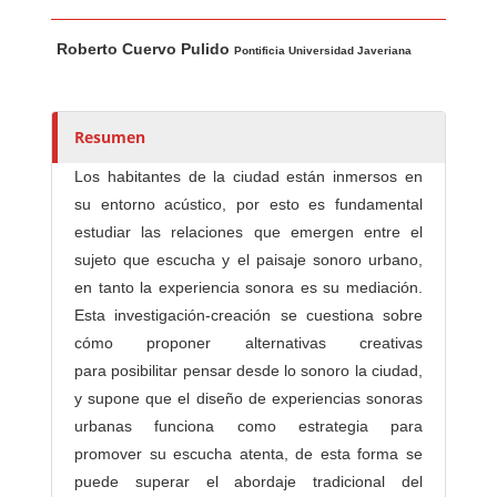
Contenido principal del artículo
A
Roberto Cuervo Pulido
u
Pontificia Universidad Javeriana
t
o
r
Resumen
e
Los habitantes de la ciudad están inmersos en
s
su entorno acústico, por esto es fundamental
/
estudiar las relaciones que emergen entre el
a
sujeto que escucha y el paisaje sonoro urbano,
s
en tanto la experiencia sonora es su mediación.
Esta investigación-creación se cuestiona sobre
cómo proponer alternativas creativas
para posibilitar pensar desde lo sonoro la ciudad,
y supone que el diseño de experiencias sonoras
urbanas funciona como estrategia para
promover su escucha atenta, de esta forma se
puede superar el abordaje tradicional del