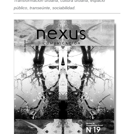
Transformación urbana
,
cultura urbana
,
espacio
público
,
transeúnte
,
sociabilidad.