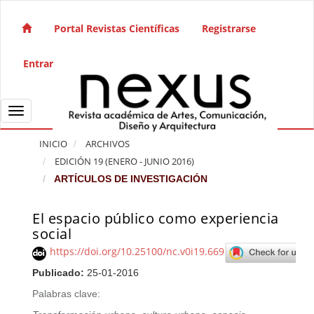
Salto rápido al contenido de la página
Navegación principal
Portal Revistas Científicas
Registrarse
Contenido principal
Barra lateral
Entrar
Toggle navigation
INICIO
ARCHIVOS
EDICIÓN 19 (ENERO - JUNIO 2016)
ARTÍCULOS DE INVESTIGACIÓN
El espacio público como experiencia
Barra lateral del artículo
social
https://doi.org/10.25100/nc.v0i19.669
Publicado:
25-01-2016
Palabras clave: