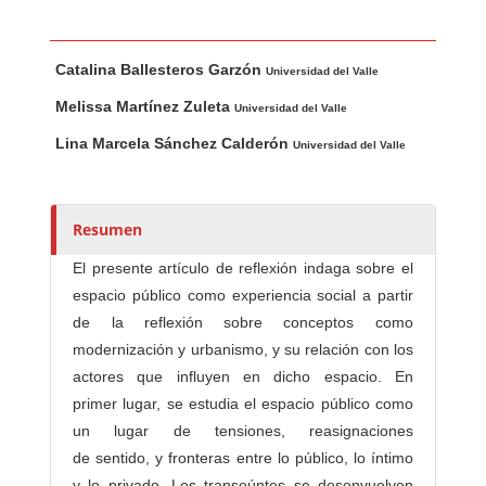
Contenido principal del artículo
A
Catalina Ballesteros Garzón
u
Universidad del Valle
t
Melissa Martínez Zuleta
Universidad del Valle
o
Lina Marcela Sánchez Calderón
Universidad del Valle
r
e
s
Resumen
/
a
El presente artículo de reflexión indaga sobre el
s
espacio público como experiencia social a partir
de la reflexión sobre conceptos como
modernización y urbanismo, y su relación con los
actores que influyen en dicho espacio. En
primer lugar, se estudia el espacio público como
un lugar de tensiones, reasignaciones
de sentido, y fronteras entre lo público, lo íntimo
y lo privado. Los transeúntes se desenvuelven