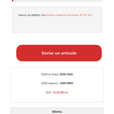
licencia Creative Commons
BY NC 4.0
Nexus se adhiere a la
.
E
n
Enviar un artículo
v
i
a
r
Identificadores
ISSN en línea:
2539-4355
u
n
ISSN impreso:
1900-9909
a
10.25100/nc
DOI:
r
t
í
Idioma