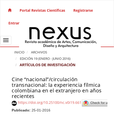
Salto rápido al contenido de la página
Navegación principal
Portal Revistas Científicas
Registrarse
Contenido principal
Barra lateral
Entrar
Toggle navigation
INICIO
ARCHIVOS
EDICIÓN 19 (ENERO - JUNIO 2016)
ARTÍCULOS DE INVESTIGACIÓN
Cine “nacional”/circulación
Barra lateral del artículo
transnacional: la experiencia fílmica
colombiana en el extranjero en años
recientes
https://doi.org/10.25100/nc.v0i19.661
Publicado:
25-01-2016