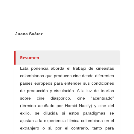
Contenido principal del artículo
A
Juana Suárez
u
t
o
r
Resumen
e
Esta ponencia aborda el trabajo de cineastas
s
colombianos que producen cine desde diferentes
/
países europeos para entender sus condiciones
a
de producción y circulación. A la luz de teorías
s
sobre cine diaspórico, cine “acentuado”
(término acuñado por Hamid Nacify) y cine del
exilio, se dilucida si estos paradigmas se
ajustan a la experiencia fílmica colombiana en el
extranjero o si, por el contrario, tanto para